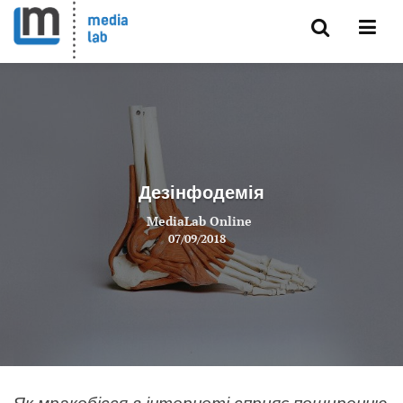
Дезінфодемія
MediaLab Online
07/09/2018
Як мракобісся в інтернеті сприяє поширенню