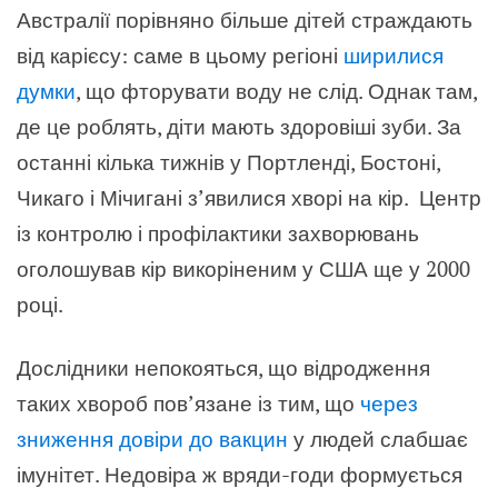
Австралії порівняно більше дітей страждають
від карієсу: саме в цьому регіоні
ширилися
думки
, що фторувати воду не слід. Однак там,
де це роблять, діти мають здоровіші зуби. За
останні кілька тижнів у Портленді, Бостоні,
Чикаго і Мічигані з’явилися хворі на кір. Центр
із контролю і профілактики захворювань
оголошував кір викоріненим у США ще у 2000
році.
Дослідники непокояться, що відродження
таких хвороб пов’язане із тим, що
через
зниження довіри до вакцин
у людей слабшає
імунітет. Недовіра ж вряди-годи формується