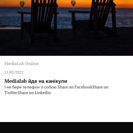
MediaLab Online
31/05/2022
Medialab йде на канікули
І не бере телефон із собою Share on FacebookShare on
TwitterShare on Linkedin