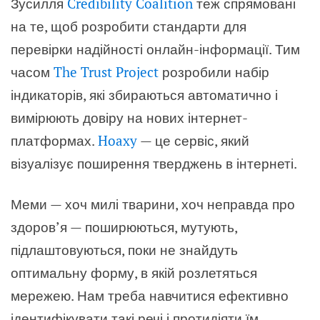
Зусилля
Credibility Coalition
теж спрямовані
на те, щоб розробити стандарти для
перевірки надійності онлайн-інформації. Тим
часом
The Trust Project
розробили набір
індикаторів, які збираються автоматично і
вимірюють довіру на нових інтернет-
платформах.
Hoaxy
— це сервіс, який
візуалізує поширення тверджень в інтернеті.
Меми — хоч милі тварини, хоч неправда про
здоров’я — поширюються, мутують,
підлаштовуються, поки не знайдуть
оптимальну форму, в якій розлетяться
мережею. Нам треба навчитися ефективно
ідентифікувати такі речі і протидіяти їм.