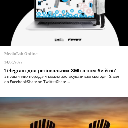
MediaLab Online
24/06/2022
Telegram для регіональних ЗМІ: а чом би й ні?
5 практичних порад, які можна застосувати вже сьогодні. Share
on FacebookShare on TwitterShare …