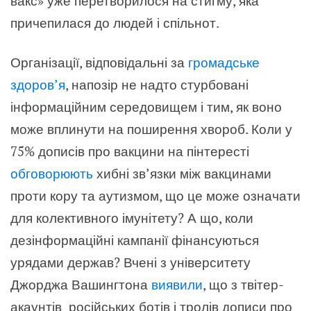
вакс» уже перетворилося на стигму, яка
причепилася до людей і спільнот.
Організації, відповідальні за
громадське
здоров’я
, напозір не надто стурбовані
інформаційним середовищем і тим, як воно
може вплинути на поширення хвороб. Коли у
75% дописів про вакцини на пінтересті
обговорюють
хибні зв’язки між вакцинами
проти кору та аутизмом, що це може означати
для колективного імунітету? А що, коли
дезінформаційні кампанії фінансуються
урядами держав? Вчені з університету
Джорджа Вашингтона
виявили
, що з твітер-
акаунтів російських ботів і тролів дописи про