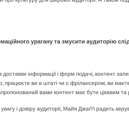
рмаційного урагану та змусити аудиторію слі
в доставки інформації і форм подачі, контент за
о, працюєте ви в штаті чи є фрілансером, ви маєт
апропонований вами контент має бути цікавим та 
увагу і довіру аудиторії, Майя Джаґґі радить кер