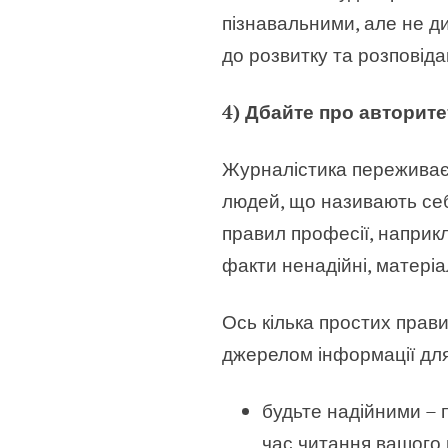
пізнавальними, але не д
до розвитку та розповід
4) Дбайте про авторите
Журналістика переживає к
людей, що називають себ
правил професії, наприкл
факти ненадійні, матеріа
Ось кілька простих прав
джерелом інформації для
будьте надійними – 
час читання вашого 