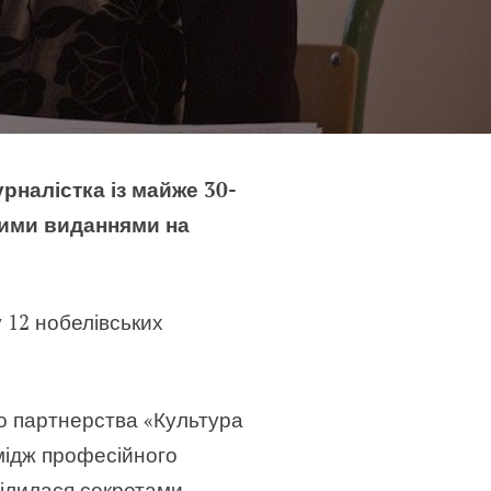
рналістка із майже 30-
ними виданнями на
 12 нобелівських
го партнерства «Культура
імідж професійного
оділилася секретами