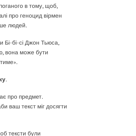
поганого в тому, щоб,
алі про геноцид вірмен
ьше людей.
 Бі-бі-сі Джон Тьюса,
ю, вона може бути
атиме».
ку
.
має про предмет.
би ваш текст міг досягти
щоб тексти були