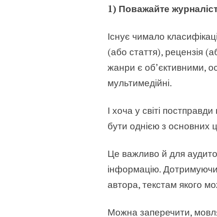
1) Поважайте журналіс
Існує чимало класифікаці
(або стаття), рецензія (
жанри є об’єктивними, ос
мультимедійні.
І хоча у світі постправд
бути однією з основних 
Це важливо й для аудито
інформацію. Дотримуючис
автора, текстам якого мо
Можна заперечити, мовля