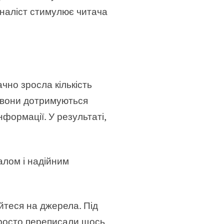
рналіст стимулює читача
чно зросла кількість
о вони дотримуються
формації. У результаті,
алом і надійним
йтеся на джерела. Під
просто переписали щось