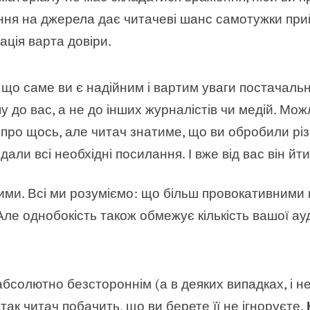
ання на джерела дає читачеві шанс самотужки при
ція варта довіри.
що саме ви є надійним і вартим уваги постачальни
у до вас, а не до інших журналістів чи медій. Мож
про щось, але читач знатиме, що ви обробили різ
 дали всі необхідні посилання. І вже від вас він й
ми. Всі ми розуміємо: що більш провокативними в
Але однобокість також обмежує кількість вашої ау
бсолютно безстороннім (а в деяких випадках, і не
 так читач побачить, що ви берете її не ігноруєте.