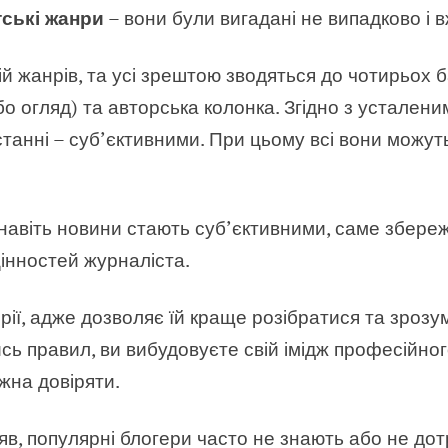
тські жанри
– вони були вигадані не випадково і в
й жанрів, та усі зрештою зводяться до чотирьох 
або огляд) та авторська колонка. Згідно з устален
танні – суб’єктивними. При цьому всі вони можуть б
и навіть новини стають суб’єктивними, саме збере
цінностей журналіста.
рії, адже дозволяє їй краще розібратися та зрозу
ь правил, ви вибудовуєте свій імідж професійно
жна довіряти.
в, популярні блогери часто не знають або не до