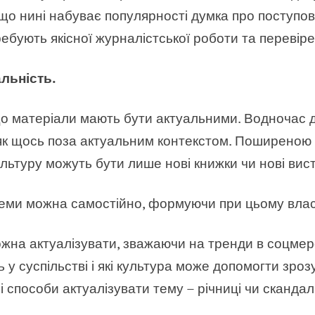
що нині набуває популярності думка про поступо
ебують якісної журналістської роботи та перевіре
альність.
що матеріали мають бути актуальними. Водночас 
к щось поза актуальним контекстом. Поширеною т
ьтуру можуть бути лише нові книжки чи нові вист
теми можна самостійно, формуючи при цьому вла
жна актуалізувати, зважаючи на тренди в соцмер
ь у суспільстві і які культура може допомогти зроз
 способи актуалізувати тему – річниці чи скандал