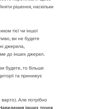
йняти рішення, наскільки
ком тієї чи іншої
ливо, ви не будете
ні джерела,
тиме до інших джерел.
и будете, то більше
диторії та принижує
 варто). Але потрібно
Наведення інших точок