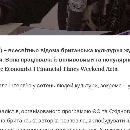
i) – всесвітньо відома британська культурна жу
и. Вона працювала із впливовими та популяр
e Economist i Financial Times Weekend Arts.
ла інтерв’ю у сотень людей культури, зокрема – у
рналістів, організованого програмою ЄС та Східно
ена британська авторка розповіла, як побудувати 
ти про культуру для широкої аудиторії. А також п