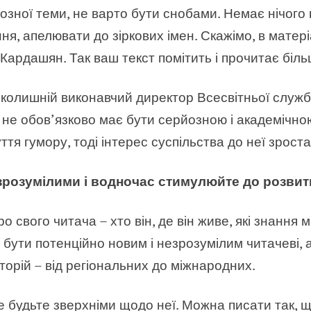
озної теми, не варто бути снобами. Немає нічого 
я, апелювати до зіркових імен. Скажімо, в матері
Кардашян. Так ваш текст помітить і прочитає біл
 колишній виконавчий директор Всесвітньої служби
 не обов’язково має бути серйозною і академічно
тя гумору, тоді інтерес суспільства до неї зрост
 зрозумілими і водночас стимулюйте до розвит
о свого читача – хто він, де він живе, які знання 
бути потенційно новим і незрозумілим читачеві, а
торій – від регіональних до міжнародних.
е будьте зверхніми щодо неї. Можна писати так, 