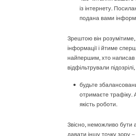
із інтернету. Посил
подана вами інформа
Зрештою він розумітиме, 
інформації і йтиме сперш
найпершим, хто написав 
відфільтрували підозрілі,
будьте збалансовани
отримаєте трафіку. 
якість роботи.
Звісно, неможливо бути а
давати іншу точку зору –