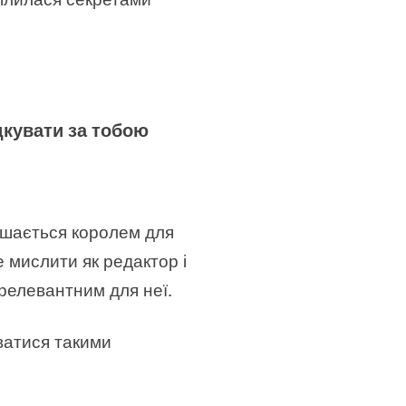
дкувати за тобою
лишається королем для
е мислити як редактор і
релевантним для неї.
уватися такими