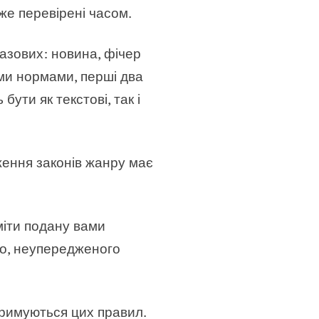
же перевірені часом.
базових: новина, фічер
ими нормами, перші два
ути як текстові, так і
ження законів жанру має
міти подану вами
го, неупередженого
тримуються цих правил.