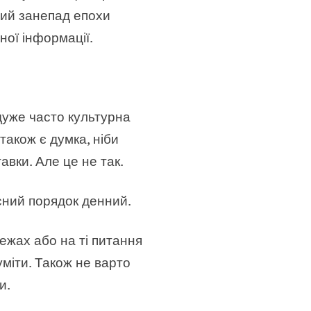
вий занепад епохи
ної інформації.
дуже часто культурна
акож є думка, ніби
авки. Але це не так.
сний порядок денний.
ежах або на ті питання
уміти. Також не варто
и.