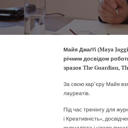
Майя Джаґґі (Maya Jagg
річним досвідом робот
зразок The Guardian, Th
За свою кар’єру Майя взя
лауреатів.
Під час тренінгу для жу
і Креативність», досвідч
журналіста і цікаво писа