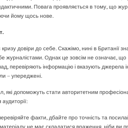
идактичними. Повага проявляється в тому, що жу
аючи йому щось нове.
т.
ризу довіри до себе. Скажімо, нині в Британії зна
е журналістами. Однак це зовсім не означає, щ
ад, перевіряють інформацію і вказують джерела ін
ли – упереджені.
ил, які допоможуть стати авторитетним професіон
 аудиторії:
перевіряйте факти, дбайте про точність та посила
матеріалу не має складатися враження, ніби ви 