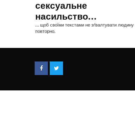
сексуальне
насильство…
… щоб своїми текстами не зґвалтувати людину
повторно.