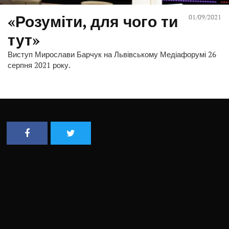
«Розуміти, для чого ти
01/09/2021
тут»
Виступ Мирослави Барчук на Львівському Медіафорумі 26
серпня 2021 року.