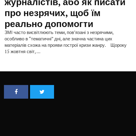
журналістів, або як писати
про незрячих, щоб їм
реально допомогти
ЗМІ часто висвітлюють теми, пов’язані з незрячими,
особливо в “тематичні” дні, але значна частина цих
матеріалів схожа на прояви гострої кризи жанру. Щороку
15 жовтня світ, …