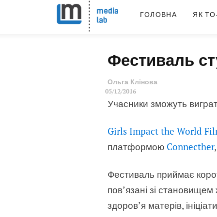
ГОЛОВНА
ЯК ТО
Фестиваль ст
Ольга Клінова
05/12/2016
Учасники зможуть виграт
Girls Impact the World Fil
платформою
Connecther
Фестиваль приймає корот
пов’язані зі становищем 
здоров’я матерів, ініціа