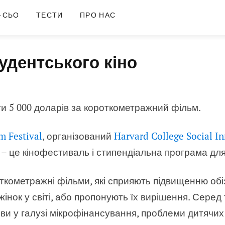
-СЬО
ТЕСТИ
ПРО НАС
удентського кіно
и 5 000 доларів за короткометражний фільм.
m Festival
, організований
Harvard College Social I
, – це кінофестиваль і стипендіальна програма для
кометражні фільми, які сприяють підвищенню обі
жінок у світі, або пропонують їх вирішення. Сер
тиви у галузі мікрофінансування, проблеми дитячих 