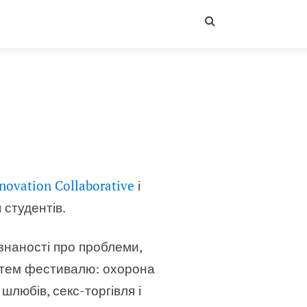
nnovation Collaborative
і
 студентів.
знаності про проблеми,
ед тем фестивалю: охорона
шлюбів, секс-торгівля і