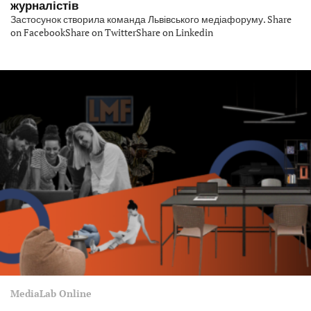
журналістів
Застосунок створила команда Львівського медіафоруму. Share
on FacebookShare on TwitterShare on Linkedin
MediaLab Online