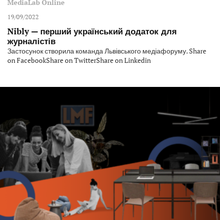
MediaLab Online
19/09/2022
Nibly — перший український додаток для
журналістів
Застосунок створила команда Львівського медіафоруму. Share
on FacebookShare on TwitterShare on Linkedin