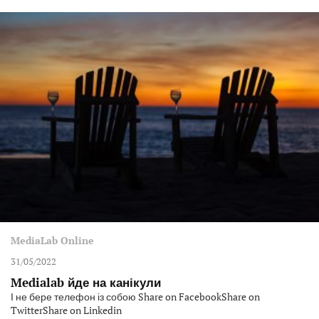
MediaLab Online
31/05/2022
Medialab йде на канікули
І не бере телефон із собою Share on FacebookShare on
TwitterShare on Linkedin