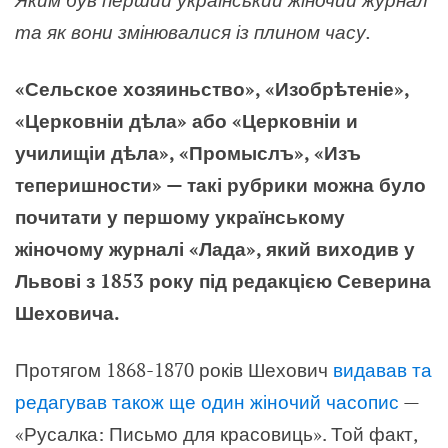
та як вони змінювалися із плином часу.
«Сельское хозяиньство», «Изобрѣтеніе»,
«Церковніи дѣла» або «Церковніи и
училищіи дѣла», «Промыслъ», «Изъ
теперишности» — такі рубрики можна було
почитати у першому українському
жіночому журналі «Лада», який виходив у
Львові з 1853 року під редакцією Северина
Шеховича.
Протягом 1868-1870 років Шехович
видавав та
редагував також ще один жіночий часопис
—
«Русалка: Письмо для красовиць». Той факт,