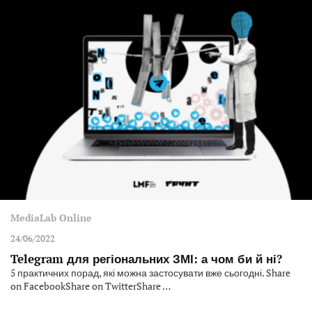
MediaLab Online
24/06/2022
Telegram для регіональних ЗМІ: а чом би й ні?
5 практичних порад, які можна застосувати вже сьогодні. Share
on FacebookShare on TwitterShare …