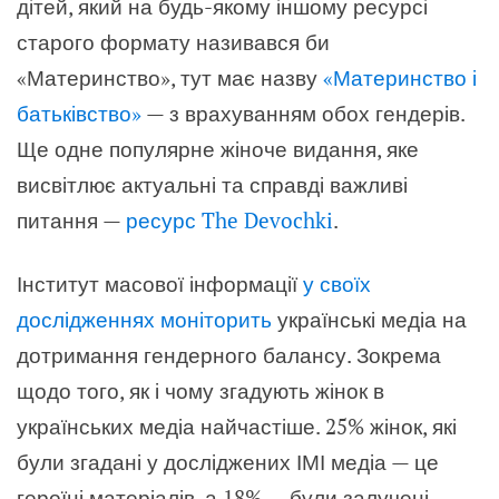
дітей, який на будь-якому іншому ресурсі
старого формату називався би
«Материнство», тут має назву
«Материнство і
батьківство»
— з врахуванням обох гендерів.
Ще одне популярне жіноче видання, яке
висвітлює актуальні та справді важливі
питання —
ресурс The Devochki
.
Інститут масової інформації
у своїх
дослідженнях моніторить
українські медіа на
дотримання гендерного балансу. Зокрема
щодо того, як і чому згадують жінок в
українських медіа найчастіше. 25% жінок, які
були згадані у досліджених ІМІ медіа — це
героїні матеріалів, а 18% — були залучені