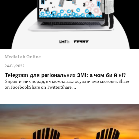
MediaLab Online
24/06/2022
Telegram для регіональних ЗМІ: а чом би й ні?
5 практичних порад, які можна застосувати вже сьогодні. Share
on FacebookShare on TwitterShare …