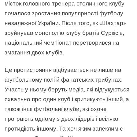
місток головного тренера столичного клубу
почалося зростання популярності футболу
незалежної України. Після того, як «Шахтар»
зруйнував монополію клубу братів Суркісів,
національний чемпіонат перетворився на
змагання двох клубів.
Це протистояння відбувається не лише на
футбольному полі й фанатських трибунах.
Участь у ньому беруть медіа, які відгукуються
схвально про один клуб і критикують інший, а
також інші футбольні клуби, які охоче
програють одному з двох лідерів і всіляко
протидіють іншому. Та хоч яким запеклим є