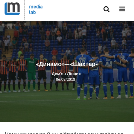
«Динамо»—«Шахтар»
Дем'ян Лінник
06/07/2018
Чому занепала й чи відродиться українська