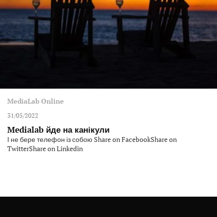
MediaLab Online
31/05/2022
Medialab йде на канікули
І не бере телефон із собою Share on FacebookShare on
TwitterShare on Linkedin