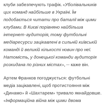
клуби забезпечують трафік. «
Уболівальників
цих команд найбільше в Україні. Їм
подобається читати про баталії між цими
клубами. В Києві порівняно найбільша
інтернет-аудиторія, тому футбольні
медіаресурси зацікавлені в сильній київській
команді й великій кількості новин про неї.
Натомість, у донецької команди аудиторія
розкидана по різних містах
», — каже він.
Артем Франков погоджується: футбольні
медіа зацікавлені, щоб протистояння між
«Динамо» й «Шахтарем» тривало якнайдовше.
«
Інформаційна війна між цими двома