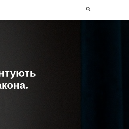
ентують
акона.