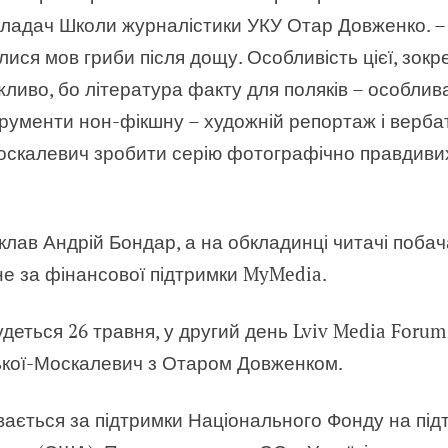
икладач Школи журналістики УКУ Отар Довженко.
–
лися мов гриби після дощу. Особливість цієї, зокре
жливо, бо література факту для поляків
–
особлива
струменти нон-фікшну
–
художній репортаж і верб
оскалевич зробити серію фотографічно правдивих 
еклав Андрій Бондар, а на обкладинці
читачі побач
е за фінансової підтримки MyMedia.
деться 26 травня, у другий день
Lviv Media Forum 
ької-Москалевич з Отаром Довженком.
увається за підтримки Національного Фонду на під