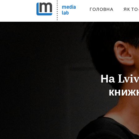
ГОЛОВНА
ЯК ТО
На Lvi
книжк