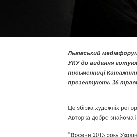
Львівський медіафорум
УКУ до видання готуют
письменниці Катажини 
презентують 26 травня
Це збірка художніх репор
Авторка добре знайома 
“Восени 2013 року Украї