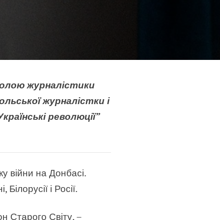
Школою журналістики
ольської журналістки і
країнські революції”
у війни на Донбасі.
 Білорусії і Росії.
он Старого Світу,
–