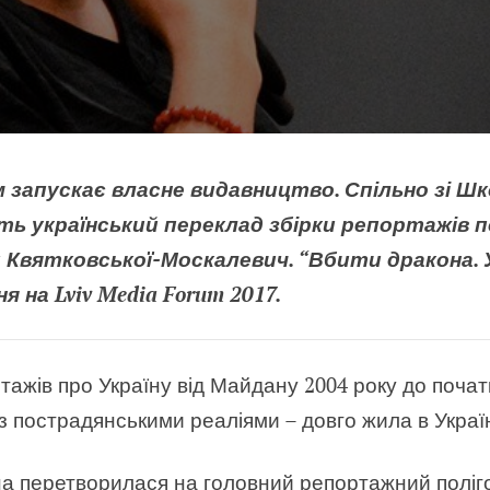
 запускає власне видавництво. Спільно зі 
ь український переклад збірки репортажів п
Квятковської-Москалевич. “Вбити дракона. У
 на Lviv Media Forum 2017.
тажів про Україну від Майдану 2004 року до початк
із пострадянськими реаліями
–
довго жила в Україні,
на перетворилася на головний репортажний поліг