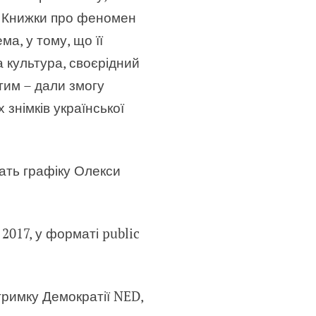
Книжки про феномен
ма, у тому, що її
 культура, своєрідний
атим
–
дали змогу
знімків української
ать графіку Олекси
2017, у форматі public
тримку Демократії NED,