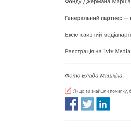
Фонду Джермана Маршалл
Генеральний партнер — і
Ексклюзивний медіапартн
Реєстрація на Lviv Medi
Фото Влада Машкіна
Якщо ви знайшли помилку, бу