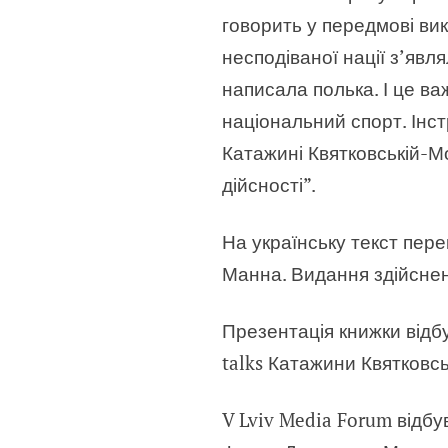
говорить у передмові в
несподіваної нації з’явля
написала полька. І це ва
національний спорт. Ін
Катажині Квятковській-М
дійсності”.
На українську текст пер
Манна. Видання здійснен
Презентація книжки відбу
talks Катажини Квятковс
V Lviv Media Forum відб