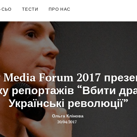
-СЬО
ТЕСТИ
ПРО НАС
v Media Forum 2017 през
у репортажів “Вбити др
Українські революції”
Ольга Клінова
20/04/2017