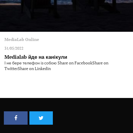
MediaLab Online
31/05/2022
Medialab йде на канікули
І не бере телефон із собою Share on FacebookShare on
TwitterShare on Linkedin