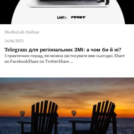
MediaLab Online
24/06/2022
Telegram для регіональних ЗМІ: а чом би й ні?
5 практичних порад, які можна застосувати вже сьогодні. Share
on FacebookShare on TwitterShare …