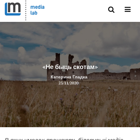
«Не быць скотам»
Катерина Гладка
23/11/2020
В яких умовах працюють білоруські медіа
.