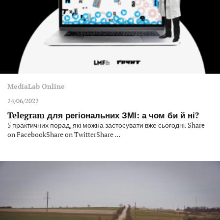
MediaLab Online
24/06/2022
Telegram для регіональних ЗМІ: а чом би й ні?
5 практичних порад, які можна застосувати вже сьогодні. Share
on FacebookShare on TwitterShare …