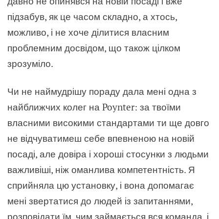
давно не опинявся на новій посаді і вже
підзабув, як це часом складно, а хтось,
можливо, і не хоче ділитися власним
проблемним досвідом, що також цілком
зрозуміло.
Чи не наймудрішу пораду дала мені одна з
найближчих колег на Poynter: за твоїми
власними високими стандартами ти ще довго
не відчуватимеш себе впевненою на новій
посаді, але довіра і хороші стосунки з людьми
важливіші, ніж оманлива компетентність. Я
сприйняла цю установку, і вона допомагає
мені звертатися до людей із запитаннями,
розповідати їм, чим займається вся команда, і