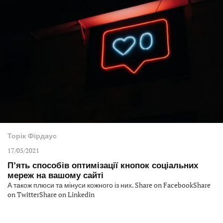
Торік Фірдаус
17/05/2021
П’ять способів оптимізації кнопок соціальних
мереж на вашому сайті
А також плюси та мінуси кожного із них. Share on FacebookShare
on TwitterShare on Linkedin