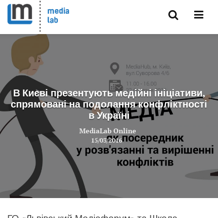
В Києві презентують медійні ініціативи,
спрямовані на подолання конфліктності
в Україні
MediaLab Online
15/03/2016
ГО «Львівський Медіафорум» та Школа