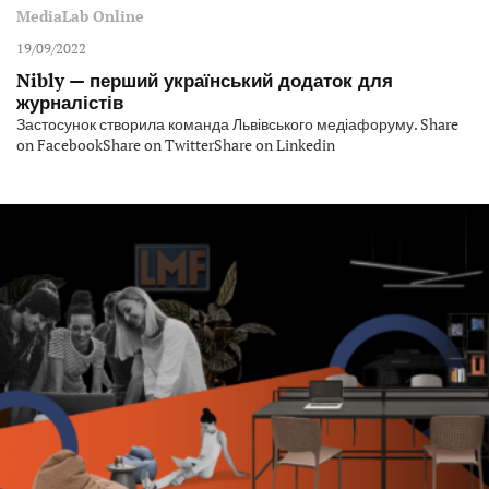
MediaLab Online
19/09/2022
Nibly — перший український додаток для
журналістів
Застосунок створила команда Львівського медіафоруму. Share
on FacebookShare on TwitterShare on Linkedin