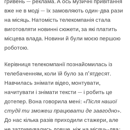
гривень — реклама. А ось музичні привітання
вже не в моді — їх замовляють один-два рази
на місяць. Натомість телекомпанія стала
виготовляти новинні сюжети, за які платить
місцева влада. Новини й були моєю першою
роботою.
Керівниця телекомпанії познайомилась із
телебаченням, коли їй було за п’ятдесят.
Навчилась знімати відео, монтувати,
начитувати і знімати тексти — і робить це
дотепер. Вона говорила мені: «
Після нашої
студії ти зможеш працювати де завгодно
».
До нас кілька разів приходили стажери, але
не затримувались довше, ніж на місяць-два: