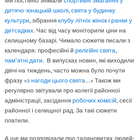
Ми постійно знімали
спортивні змагання у
дитячо-юнацькій школі
,
свята у будинку
культури
, зібрання
клубу літніх жінок
і
ранки у
дитсадках
. Час від часу моніторили ціни на
селищному базарі. Чимало сюжетів писали з
календаря: професійні й
релігійні свята
,
пам’ятні дати
.
В випусках новин, які виходили
двічі на тиждень, часто можна було почути
фразу «
з нагоди цього свята
…» Також ми
регулярно звітували про колегії районної
адміністрації, засідання
робочих комісій
, сесії
районної і селищної рад. За такі сюжети
платили.
А ще ми розповідали про талановитих людей: