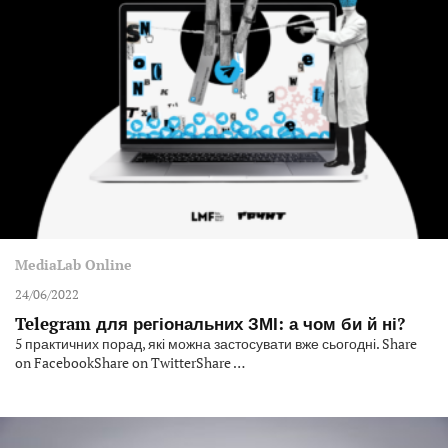
MediaLab Online
24/06/2022
Telegram для регіональних ЗМІ: а чом би й ні?
5 практичних порад, які можна застосувати вже сьогодні. Share
on FacebookShare on TwitterShare …