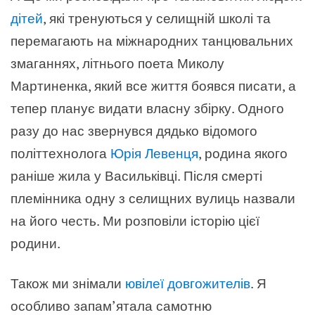
дітей
, які тренуються у селищній школі та
перемагають на міжнародних танцювальних
змаганнях, літнього поета Миколу
Мартиненка, який все життя боявся писати, а
тепер планує видати власну збірку. Одного
разу до нас звернувся дядько відомого
політтехнолога
Юрія Левенця
, родина якого
раніше жила у Васильківці. Після смерті
племінника одну з селищних вулиць назвали
на його честь. Ми розповіли історію цієї
родини.
Також ми знімали
ювілеї довгожителів
. Я
особливо запам’ятала самотню