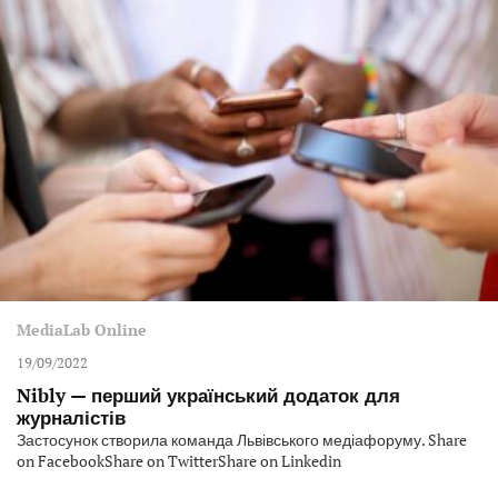
MediaLab Online
19/09/2022
Nibly — перший український додаток для
журналістів
Застосунок створила команда Львівського медіафоруму. Share
on FacebookShare on TwitterShare on Linkedin