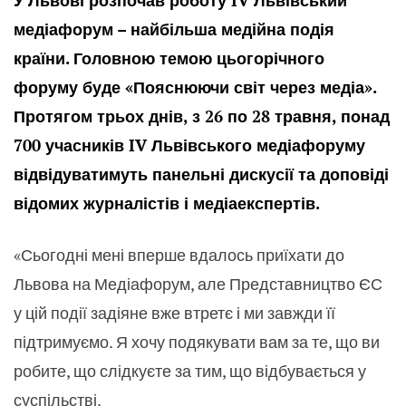
У Львові розпочав роботу IV Львівський
медіафорум – найбільша медійна подія
країни.
Головною темою цьогорічного
форуму буде «Пояснюючи світ через медіа».
Протягом трьох днів, з 26 по 28 травня, понад
700 учасників
IV
Львівського медіафоруму
відвідуватимуть панельні дискусії та доповіді
відомих журналістів і медіаекспертів.
«Сьогодні мені вперше вдалось приїхати до
Львова на Медіафорум, але Представництво ЄС
у цій події задіяне вже втретє і ми завжди її
підтримуємо. Я хочу подякувати вам за те, що ви
робите, що слідкуєте за тим, що відбувається у
суспільстві.