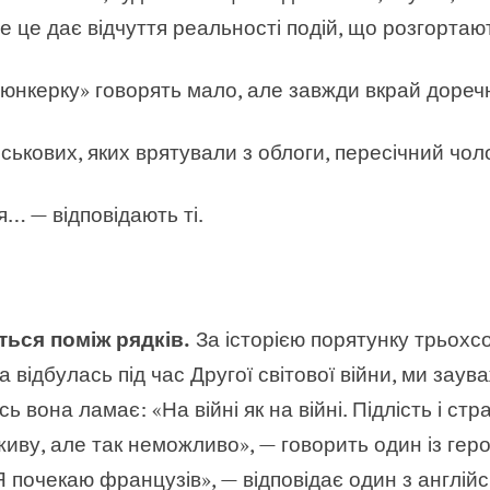
се це дає відчуття реальності подій, що розгорта
юнкерку» говорять мало, але завжди вкрай дореч
ськових, яких врятували з облоги, пересічний чоло
… — відповідають ті.
ться поміж рядків.
За історією порятунку трьохсо
ка відбулась під час Другої світової війни, ми зау
ь вона ламає: «На війні як на війні. Підлість і стра
иву, але так неможливо», — говорить один із геро
Я почекаю французів», — відповідає один з англійс