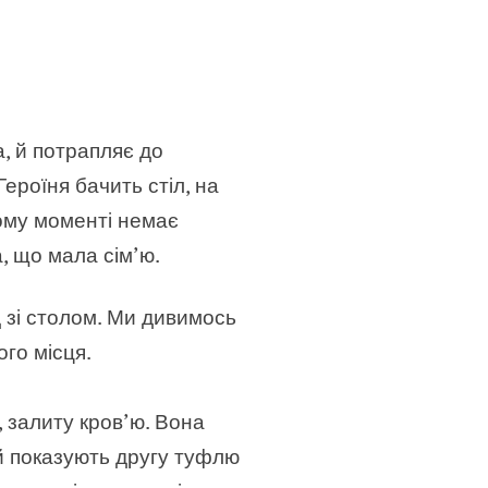
а, й потрапляє до
ероїня бачить стіл, на
ьому моменті немає
а, що мала сім’ю.
 зі столом. Ми дивимось
ого місця.
, залиту кров’ю. Вона
 й показують другу туфлю