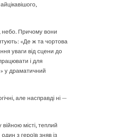
найцікавішого,
а, небо. Причому вони
итують: «Де ж та чортова
ання уваги від сцени до
 працювати і для
и» у драматичний
ічні, але насправді ні —
 війною місті, теплий
 один з героїв зняв із