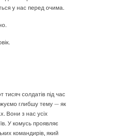
ються у нас перед очима.
но.
вік.
т тисяч солдатів під час
важуємо глибшу тему — як
х. Вони з нас усіх
їв. У комусь проявляє
ьких командирів, який