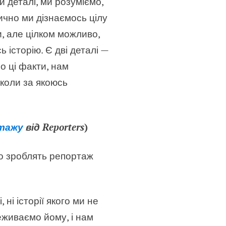
и деталі, ми розуміємо,
тично ми дізнаємось цілу
и, але цілком можливо,
 історію. Є дві деталі —
о ці факти, нам
 коли за якоюсь
ртажу
від Reporters
)
о зроблять репортаж
 ні історії якого ми не
еживаємо йому, і нам