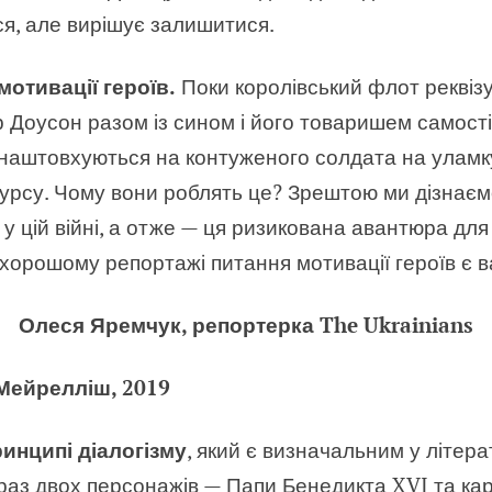
я, але вирішує залишитися.
мотивації героїв.
Поки королівський флот реквізу
ер Доусон разом із сином і його товаришем самос
 наштовхуються на контуженого солдата на уламку
курсу. Чому вони роблять це? Зрештою ми дізнаєм
у цій війні, а отже — ця ризикована авантюра дл
В хорошому репортажі питання мотивації героїв є
Олеся Яремчук, репортерка The Ukrainians
Мейрелліш, 2019
инципі діалогізму
, який є визначальним у літер
браз двох персонажів — Папи Бенедикта XVI та к