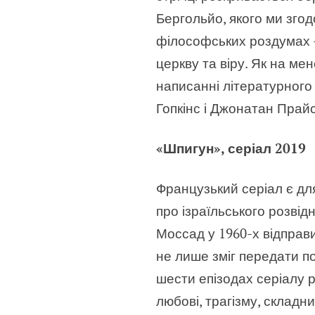
Бергольйо, якого ми згод
філософських роздумах —
церкву та віру. Як на м
написанні літературного
Гопкінс і Джонатан Прайс
«Шпигун», серіал 2019
Французький серіал є д
про ізраїльського розві
Моссад у 1960-х відправи
не лише зміг передати п
шести епізодах серіалу р
любові, трагізму, складн