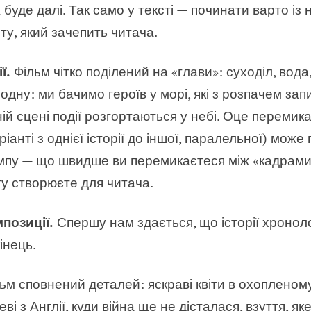
ж буде далі. Так само у тексті — починати варто із 
у, який зачепить читача.
ї.
Фільм чітко поділений на «глави»: суходіл, вод
одну: ми бачимо героїв у морі, які з розпачем зап
пній сцені події розгортаються у небі. Оце перемик
іанті з однієї історії до іншої, паралельної) може
емпу — що швидше ви перемикаєтеся між «кадрам
гу створюєте для читача.
позиції.
Спершу нам здається, що історії хронолог
інець.
м сповнений деталей: яскраві квіти в охопленому
і з Англії, куди війна ще не дісталася, взуття, яке