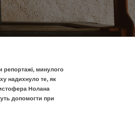
ти репортажі,
минулого
оху
надихнуло те, як
ристофера Нолана
жуть допомогти при