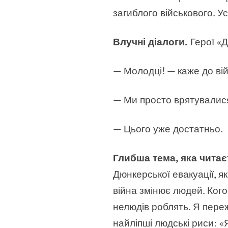
загиблого військового. У
Влучні діалоги.
Герої «Д
— Молодці! — каже до вій
— Ми просто врятувалися
— Цього уже достатньо.
Глибша тема, яка читає
Дюнкерської евакуації, я
війна змінює людей. Когос
нелюдів роблять. Я переж
найліпші людські риси: «