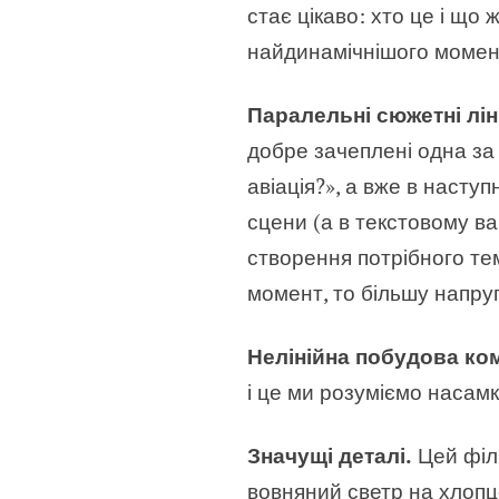
стає цікаво: хто це і що 
найдинамічнішого момент
Паралельні сюжетні ліні
добре зачеплені одна за 
авіація?», а вже в насту
сцени (а в текстовому вар
створення потрібного т
момент, то більшу напру
Нелінійна побудова ком
і це ми розуміємо насамк
Значущі деталі.
Цей філь
вовняний светр на хлопцев