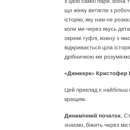
з цією самої пари. Вона 
що жінку витягли з робоч
історію, яку нам не розк
коли ми через якусь дета
окремі туфлі, кожну з як
відкривається ціла історі
дрібничкою ми розуміємо 
«Дюнкерк» Кристофер Н
Цей приклад є найбільш 
кращим.
Динамічний початок.
Ст
знаємо, біжить через міс