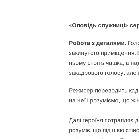
«Оповідь служниці» сер
Робота з деталями.
Гол
закинутого приміщення. В
ньому стоїть чашка, а на
закадрового голосу, але 
Режисер переводить кадр
на неї і розуміємо, що жі
Далі героїня потрапляє до
розуміє, що під цією сті