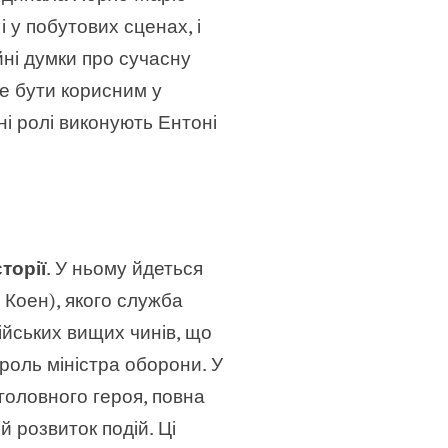
 у побутових сценах, і
ні думки про сучасну
же бути корисним у
і ролі виконують Ентоні
торії
. У ньому йдеться
 Коен), якого служба
ійських вищих чинів, що
роль міністра оборони. У
 головного героя, повна
й розвиток подій. Ці