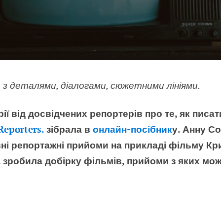
з деталями, діалогами, сюжетними лініями.
рії від досвідчених репортерів про те, як писа
Reporters.
зібрала в
онлайн-посібник
у. Анну С
ні репортажні прийоми на прикладі фільму К
а зробила добірку фільмів, прийоми з яких мо