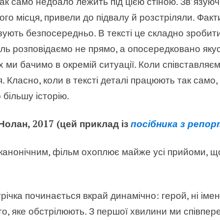
так само недбало лежить під цією стіною. Зв’язуюч
ого місця, привели до підвалу й розстріляли. Фак
азують безпосередньо. В тексті це складно зробит
ль розповідаємо не прямо, а опосередковано якусь
их ми бачимо в окремій ситуації. Коли співставляєм
я. Класно, коли в тексті деталі працюють так само,
більшу історію.
олан, 2017 (цей приклад із
посібника з репо
канонічним, фільм охоплює майже усі прийоми, щ
річка починається вкрай динамічно: герой, ні імені,
то, яке обстрілюють. З першої хвилини ми співпер