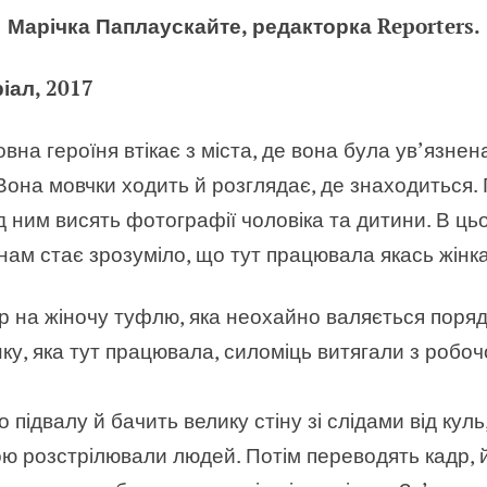
Марічка Паплаускайте, редакторка Reporters.
іал, 2017
овна героїня втікає з міста, де вона була ув’язнен
она мовчки ходить й розглядає, де знаходиться. Г
д ним висять фотографії чоловіка та дитини. В ц
нам стає зрозуміло, що тут працювала якась жінк
 на жіночу туфлю, яка неохайно валяється поряд
нку, яка тут працювала, силоміць витягали з робоч
 підвалу й бачить велику стіну зі слідами від куль
ною розстрілювали людей. Потім переводять кадр,