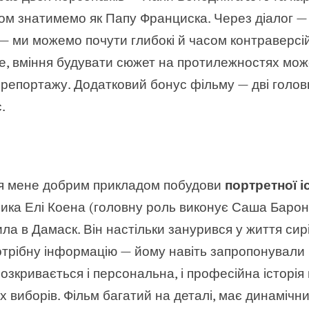
ом знатимемо як Папу Франциска. Через діалог — і
 ми можемо почути глибокі й часом контраверсій
ене, вміння будувати сюжет на протилежностях мо
 репортажу. Додатковий бонус фільму — дві головн
.
ля мене добрим прикладом побудови
портретної іс
дника Елі Коена (головну роль виконує Саша Барон
ла в Дамаск. Він настільки занурився у життя сир
отрібну інформацію — йому навіть запропонували 
озкривається і персональна, і професійна історія
их виборів. Фільм багатий на деталі, має динамічни