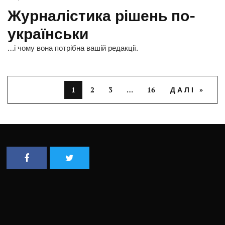
Журналістика рішень по-
українськи
…і чому вона потрібна вашій редакції.
1
2
3
…
16
ДАЛІ »