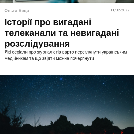
11/02/2022
Ольга Беца
Історії про вигадані
телеканали та невигадані
розслідування
Які серіали про журналістів варто переглянути українським
медійникам та що звідти можна почерпнути