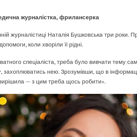
едична журналістка, фрилансерка
ній журналістиці Наталія Бушковська три роки. П
опомоги, коли хворіли її рідні.
атного спеціаліста, треба було вивчати тему самій
, захоплюватись нею. Зрозумівши, що в інформац
 вирішила — з цим треба щось робити».