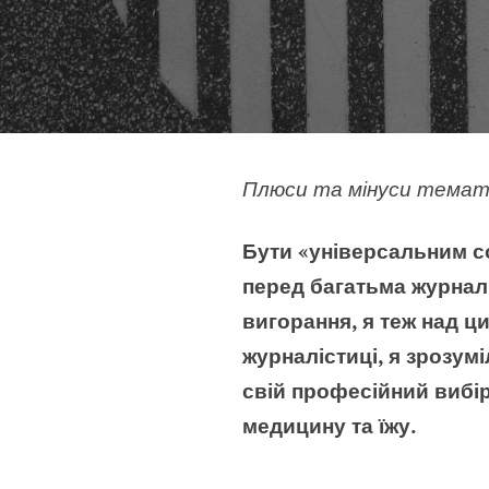
Плюси та мінуси тематич
Бути «універсальним со
перед багатьма журналі
вигорання, я теж над ц
журналістиці, я зрозум
свій професійний вибір
медицину та їжу.