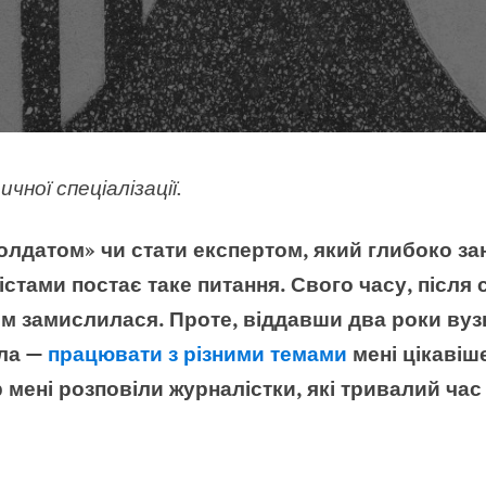
ної спеціалізації.
лдатом» чи стати експертом, який глибоко за
стами постає таке питання. Свого часу, після
им замислилася. Проте, віддавши два роки вуз
іла —
працювати з різними темами
мені цікавіш
 мені розповіли журналістки, які тривалий час