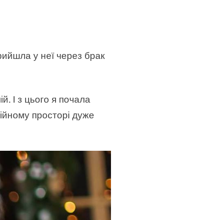
рийшла у неї через брак
. І з цього я почала
ійному просторі дуже