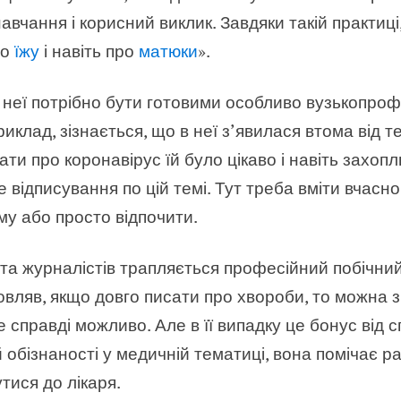
авчання і корисний виклик. Завдяки такій практиці
ро
їжу
і навіть про
матюки
».
до неї потрібно бути готовими особливо вузькопро
иклад, зізнається, що в неї з’явилася втома від 
сати про коронавірус їй було цікаво і навіть захо
 відписування по цій темі. Тут треба вміти вчасно
му або просто відпочити.
 та журналістів трапляється професійний побічни
ляв, якщо довго писати про хвороби, то можна зн
 справді можливо. Але в її випадку це бонус від спе
 обізнаності у медичній тематиці, вона помічає р
тися до лікаря.