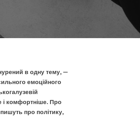
нурений в одну тему, —
 сильного емоційного
ькогалузевій
е і комфортніше. Про
 пишуть про політику,