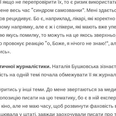
 якщо не перепровірити їх, то є ризик використати
ене весь час “синдром самозванки”. Мені здається
ов рецидивує. Бо є, наприклад, лікарі, які коректн
ому напрямку, але є ж і спікери, які мають вже 
блю якусь помилку, то можуть на це якось зверхнь
о провокує реакцію “о, Боже, я нічого не знаю!”, а
ись».
тичної журналістики.
Наталія Бушковська зізнає
сть на одній темі почала обмежувати її як журнал
уритись у інші теми. До мене звертаються за меди
позицію писати на цю тематику, бо є в ній експе
о кіно, але не маю часу, щоб розвинути фаховість
працювала у штаті, завжди заохочували писати про т