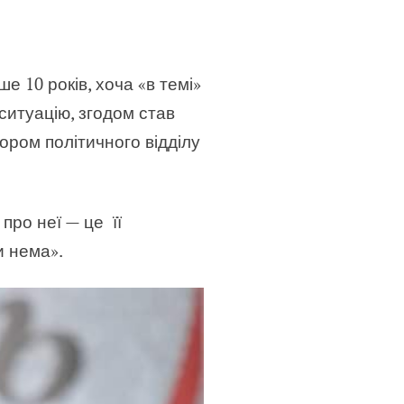
е 10 років, хоча «в темі»
 ситуацію, згодом став
ором політичного відділу
про неї — це її
и нема».