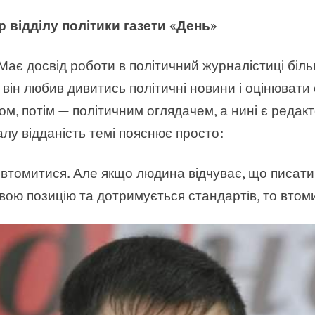
р відділу політики газети «День»
Має досвід роботи в політичний журналістиці більш
ді він любив дивитись політичні новини і оцінювати
м, потім — політичним оглядачем, а нині є редакт
алу відданість темі пояснює просто:
 втомитися. Але якщо людина відчуває, що писати 
вою позицію та дотримується стандартів, то втом