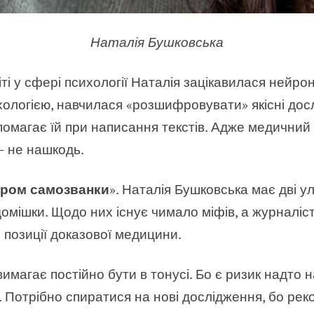
Наталія Бушковська
іті у сфері психології Наталія зацікавилася нейро
логією, навчилася «розшифровувати» якісні дослід
помагає їй при написання текстів. Адже медичний ж
— не нашкодь.
ром самозванки
». Наталія Бушковська має дві у
 домішки. Щодо них існує чимало міфів, а журналіс
 з позиції доказової медицини.
магає постійно бути в тонусі. Бо є ризик надто н
. Потрібно спиратися на нові дослідження, бо рек