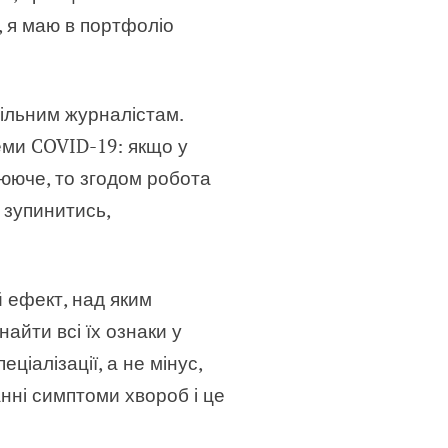
, я маю в портфоліо
фільним журналістам.
теми COVID-19: якщо у
плююче, то згодом робота
 зупинитись,
й ефект, над яким
айти всі їх ознаки у
ціалізації, а не мінус,
анні симптоми хвороб і це