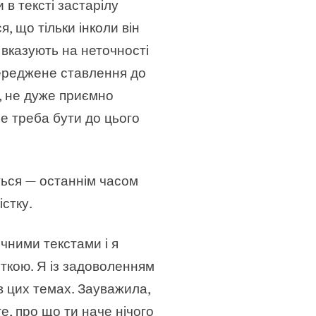
 в тексті застарілу
, що тільки інколи він
о вказують на неточності
упереджене ставлення до
о, не дуже приємно
ле треба бути до цього
ться — останнім часом
істку.
чними текстами і я
рткою. Я із задоволенням
 в цих темах. Зауважила,
е, про що ти наче нічого