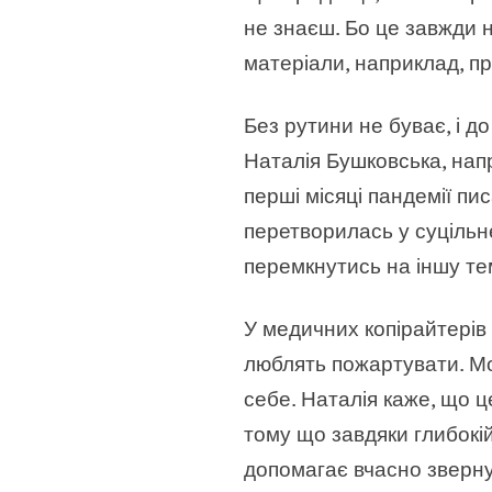
не знаєш. Бо це завжди н
матеріали, наприклад, п
Без рутини не буває, і 
Наталія Бушковська, напр
перші місяці пандемії пи
перетворилась у суцільне
перемкнутись на іншу те
У медичних копірайтерів
люблять пожартувати. Мов
себе. Наталія каже, що це
тому що завдяки глибокій
допомагає вчасно зверну