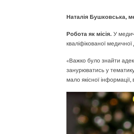
Наталія Бушковська, м
Робота як місія.
У медич
кваліфікованої медичної д
«Важко було знайти адекв
занурюватись у тематику
мало якісної інформації,