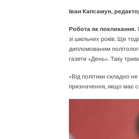
Іван Капсамун, редакто
Робота як покликання.
зі шкільних років. Ще то
дипломованим політолого
газети «День». Таку трив
«Від політики складно не
призначення, якщо має с