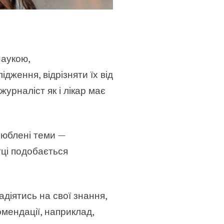
наукою,
ження, відрізняти їх від
урналіст як і лікар має
люблені теми —
тці подобається
адіятись на свої знання,
омендації, наприклад,