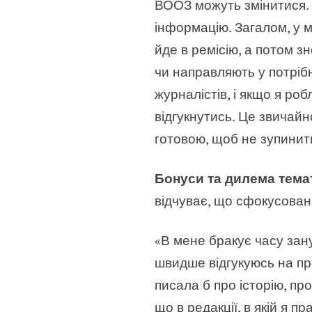
ВООЗ можуть змінитися. І
інформацію. Загалом, у м
йде в ремісію, а потом зн
чи направляють у потрібн
журналістів, і якщо я ро
відгукнутись. Це звичайн
готовою, щоб не зупинит
Бонуси та дилема тема
відчуває, що сфокусовані
«В мене бракує часу зан
швидше відгукуюсь на про
писала б про історію, пр
що в редакції, в якій я 