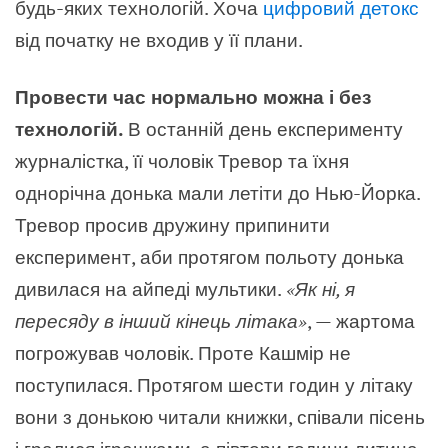
будь-яких технологій. Хоча
цифровий детокс
від початку не входив у її плани.
Провести час нормально можна і без
технологій.
В останній день експерименту
журналістка, її чоловік Тревор та їхня
однорічна донька мали летіти до Нью-Йорка.
Тревор просив дружину припинити
експеримент, аби протягом польоту донька
дивилася на айпеді мультики.
«Як ні, я
пересяду в інший кінець літака»
, — жартома
погрожував чоловік. Проте Кашмір не
поступилася. Протягом шести годин у літаку
вони з донькою читали книжки, співали пісень