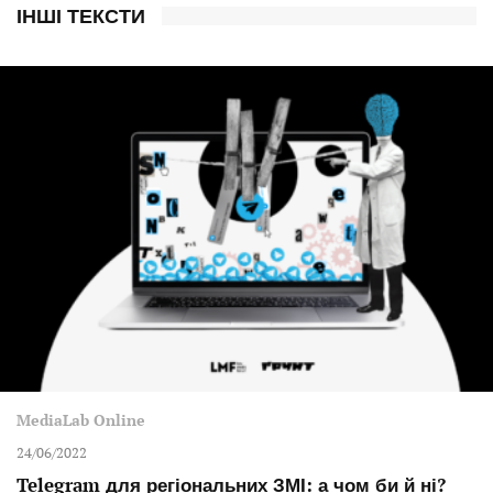
ІНШІ ТЕКСТИ
MediaLab Online
24/06/2022
Telegram для регіональних ЗМІ: а чом би й ні?