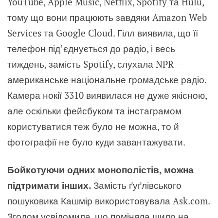
YouTube, Apple Music, Netflix, Spotify та Hulu,
тому що вони працюють завдяки Amazon Web
Services та Google Cloud. Гілл виявила, що її
телефон під’єднується до радіо, і весь
тиждень, замість Spotify, слухала NPR —
американське національне громадське радіо.
Камера нокії 3310 виявилася не дуже якісною,
але оскільки фейсбуком та інстаграмом
користуватися теж було не можна, то й
фотографії не було куди завантажувати.
Бойкотуючи одних монополістів, можна
підтримати інших.
Замість ґуґлівського
пошуковика Кашмір використовувала Ask.com.
Згодом усвідомила, що поміняла шило на