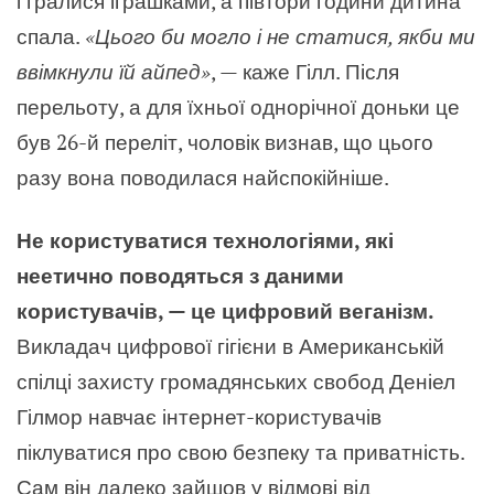
і гралися іграшками, а півтори години дитина
спала.
«Цього би могло і не статися, якби ми
ввімкнули їй айпед»
, — каже Гілл. Після
перельоту, а для їхньої однорічної доньки це
був 26-й переліт, чоловік визнав, що цього
разу вона поводилася найспокійніше.
Не користуватися технологіями, які
неетично поводяться з даними
користувачів, — це цифровий веганізм.
Викладач цифрової гігієни в Американській
спілці захисту громадянських свобод Деніел
Гілмор навчає інтернет-користувачів
піклуватися про свою безпеку та приватність.
Сам він далеко зайшов у відмові від