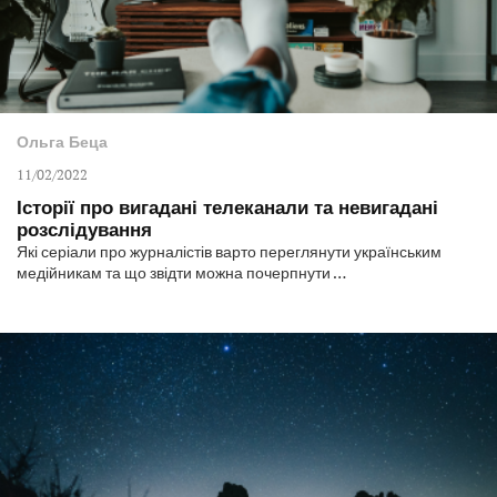
Ольга Беца
11/02/2022
Історії про вигадані телеканали та невигадані
розслідування
Які серіали про журналістів варто переглянути українським
медійникам та що звідти можна почерпнути …