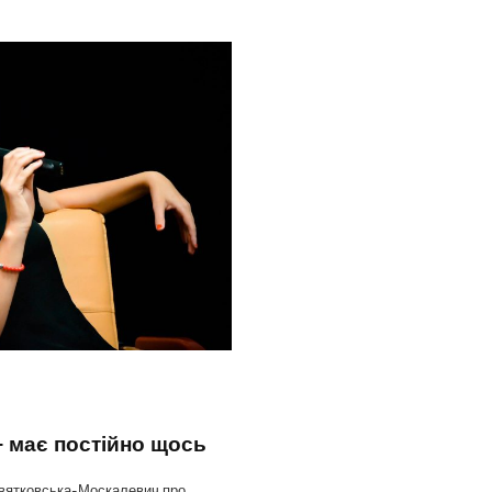
 має постійно щось
Квятковська-Москалевич про