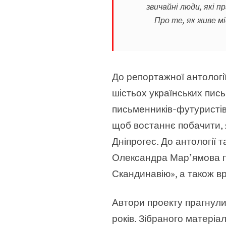
звичайні люди, які п
Про те, як живе м
До репортажної антології
шістьох українських пис
письменників-футуристів
щоб востаннє побачити, 
Дніпрогес. До антології 
Олександра Мар’ямова пр
Скандинавію», а також вр
Автори проекту прагнули
років. Зібраного матеріа