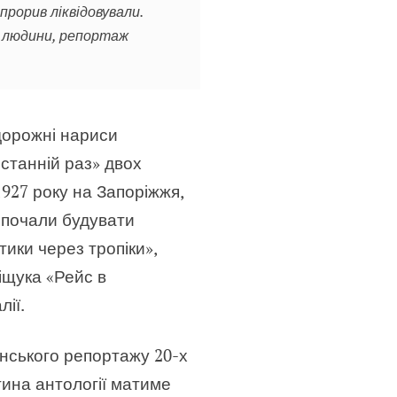
 прорив ліквідовували.
ої людини, репортаж
одорожні нариси
станній раз» двох
927 року на Запоріжжя,
у почали будувати
ики через тропіки»,
іщука «Рейс в
ії.
їнського репортажу 20-х
тина антології матиме