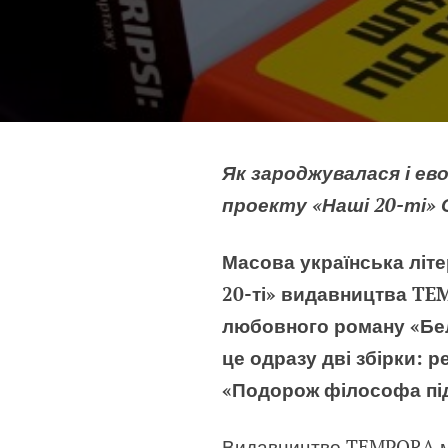
Як зароджувалася і ев
проекту «Наші 20-ті»
Масова українська літе
20-ті» видавництва TEM
любовного роману «Бел
це одразу дві збірки: 
«Подорож філософа пі
Видавництво TEMPORA ма