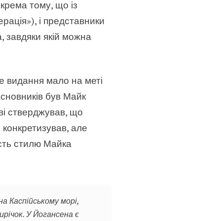
окрема тому, що із
рація»), і представники
, завдяки якій можна
е видання мало на меті
асновників був Майк
ові стверджував, що
 конкретизував, але
сть стилю Майка
а Каспійському морі,
річок. У Йогансена є