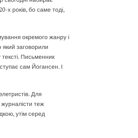
0-х років, бо саме тоді,
мування окремого жанру і
о який заговорили
у тексті. Письменник
ступає сам Йогансен. І
белетристів. Для
і журналісти теж
дкою, утім серед