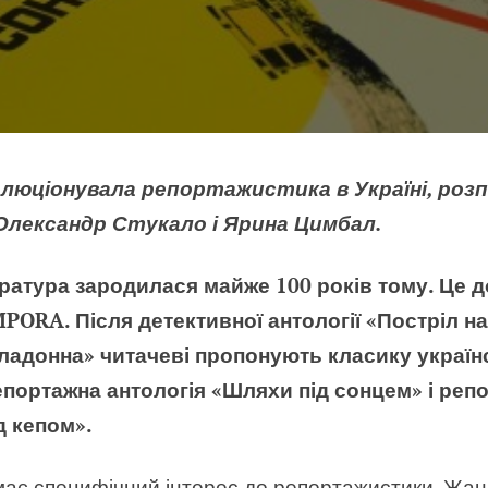
олюціонувала репортажистика в Україні, ро
 Олександр Стукало і Ярина Цимбал.
ратура зародилася майже 100 років тому. Це д
PORA. Після детективної антології «Постріл на 
адонна» читачеві пропонують класику україн
репортажна антологія «Шляхи під сонцем» і реп
д кепом».
є специфічний інтерес до репортажистики. Жанр