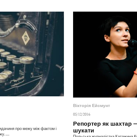
Вікторія Ейсмунт
05/12/2016
Репортер як шахтар —
идачиня про межу між фактом і
шукати
жу. …
Польська журналістка Катажина 