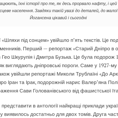
рацюють, їхні історії про те, як десь прорвало нафту, і цей
ісцеве населення. Завдяки такій увазі до деталей, до мал
Йогансена цікавий і сьогодні
 «Шляхи під сонцем» увійшло п’ять текстів. Це п
ьменників. Перший — репортаж «Старий Дніпро в о
 Гео Шкурупія і Дмитра Бузька. Це була подорож 1
як виглядають дніпровські пороги. Саме у 1927-м
також увійшли репортажі
Миколи Трублаїні «До Аркт
о Іран та Ірак, подорожній нарис Валер’яна Пол
аження Сави Голованівського від фашистської Італ
 представити в антології найкращі приклади укра
лу виявилось достатньо для двох томів. Друга час