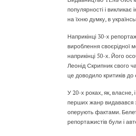
популярності і викликає і
на їхню думку, в українсь
Наприкінці 30-х репорта
вироблення своєрідної м
наприкінці 50-х. Його ос
Леонід Скрипник свого ч
це доводило критиків до 
У 20-х роках, як, власне,
перших жанр видавався з
оперують фактами. Белет
репортажистів були і авт