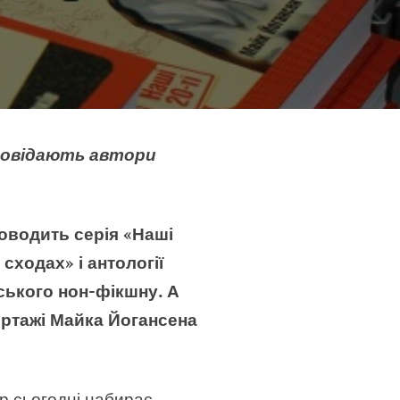
зповідають автори
оводить серія «Наші
сходах» і антології
ського нон-фікшну. А
ортажі Майка Йогансена
 сьогодні набирає