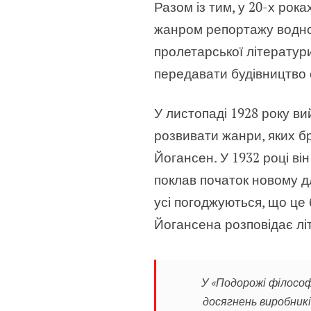
Разом із тим, у 20-х рок
жанром репортажу водноч
пролетарської літератур
передавати будівництво с
У листопаді 1928 року в
розвивати жанри, яких бр
Йогансен. У 1932 році ві
поклав початок новому д
усі погоджуються, що це
Йогансена розповідає л
У «Подорожі філософ
досягнень виробникі