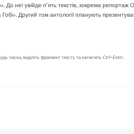
». До неї увійде п’ять текстів, зокрема репортаж 
 Гобі». Другий том антології планують презентув
дь ласка, виділіть фрагмент тексту та натисніть
Ctrl+Enter
.