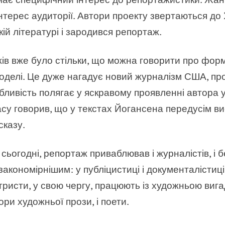
нтерес аудиторії. Автори проекту звертаються до 2
кій літературі і зародився репортаж.
жів вже було стільки, що можна говорити про фор
оделі. Це дуже нагадує новий журналізм США, пр
обливість полягає у яскравому проявленні автора 
асу говорив, що у текстах Йогансена передусім ви
сказу.
 і сьогодні, репортаж приваблював і журналістів, і 
акономірнішим: у публіцистиці і документалістиц
ристи, у свою чергу, працюють із художньою вига
ори художньої прози, і поети.