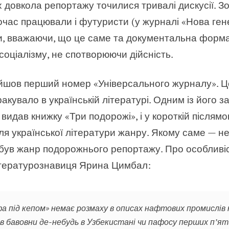
ах довкола репортажу точилися тривалі дискусії. З
ас працювали і футуристи (у журналі «Нова гене
и, вважаючи, що це саме та документальна форма
оціалізму, не спотворюючи дійсність.
ийшов перший номер «Універсального журналу». Ц
акувало в українській літературі. Одним із його з
н видав книжку
«Три подорожі», і у короткій післям
ля української літератури жанру. Якому саме — не
 був жанр подорожнього репортажу. Про особливі
ітературознавиця Ярина Цимбал:
а під кепом» немає розмаху в описах нафтових промислів н
в бавовни де-небудь в Узбекистані чи пафосу перших п’яти