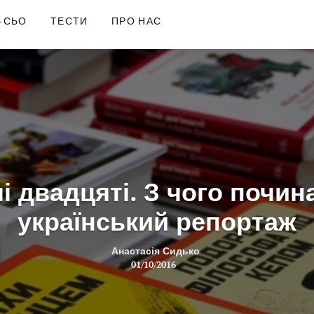
-СЬО
ТЕСТИ
ПРО НАС
і двадцяті. З чого почин
український репортаж
Анастасія Сидько
01/10/2016