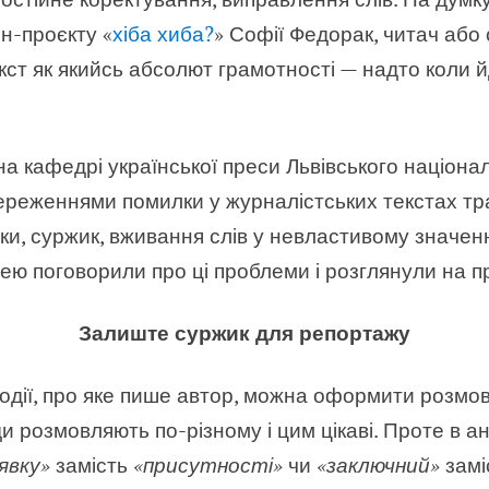
н-проєкту «
хіба хиба?
» Софії Федорак
, читач або
кст як якийсь абсолют грамотності — надто коли й
а кафедрі української преси Львівського націонал
стереженнями помилки у журналістських текстах 
ьки, суржик, вживання слів у невластивому значен
нею поговорили про ці проблеми і розглянули на пр
Залиште суржик для репортажу
події, про яке пише автор, можна оформити розмо
ди розмовляють по-різному і цим цікаві. Проте в а
явку»
замість
«присутності»
чи
«заключний»
замі