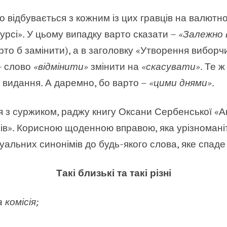
що відбувається з кожним із цих гравців на валютн
урсі». У цьому випадку варто сказати –
«Залежно 
то б замінити), а в заголовку «Утворення виборчи
– слово
«відмінити»
змінити на
«скасувати»
. Те ж
 видання. А даремно, бо варто –
«цими днями»
.
я з суржиком, раджу книгу Оксани Сербенської «
мів». Корисною щоденною вправою, яка урізноман
уальних синонімів до будь-якого слова, яке спаде
Такі близькі та такі різні
 комісія;