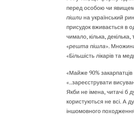
перед особою чи явищем 
пішли
на український рин
присудок вживається в од
чимало, кілька, декілька
«
решта пішла
». Множина
«Більшість лікарів та ме
«Майже 90% закарпатців 
«..зареєструвати висува
Якби не імена, читачі б
користуються не всі. А д
іншомовного походження