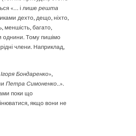
ться «… і лише
решта
ками дехто, дещо, ніхто,
, меншість, багато,
ми однини. Тому пишімо
рідні члени. Наприклад,
А
Ігоря Бондаренко
»,
їни
Петра Симоненко
..».
вами поки що
мінюватися, якщо вони не