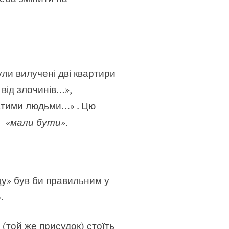
ули вилучені дві квартири
 від злочинів…»,
тими людьми…» . Цю
 —
«мали бути»
.
у» був би правильним у
».
 (той же присудок) стоїть