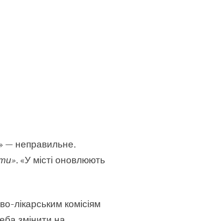
» — неправильне.
нти»
. «У місті оновлюють
ово-лікарським комісіям
еба змінити на