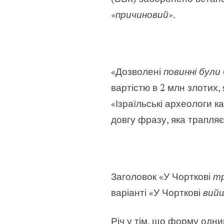
«причиновий»
.
«Дозволені
повинні були
вартістю в 2 млн злотих, 
«Ізраїльські археологи 
довгу фразу, яка трапля
Заголовок «У Чорткові
тр
варіанті «У Чорткові
вийш
Річ у тім, що форму одни