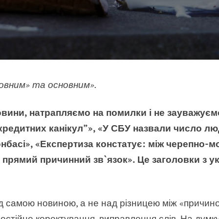
ловним» та основним».
вини, натрапляємо на помилки і не зауважуємо
кредитних канікул”», «У СБУ назвали число лю
нбасі», «Експертиза констатує: між черепно-
є прямий причинний зв`язок». Це заголовки з у
 самою новиною, а не над різницею між «причино
постійне коректування, виправлення слів.
На думку