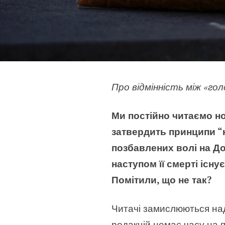
Про відмінність між «го
Ми постійно читаємо но
затвердить принципи “
позбавлених волі на До
наступом її смерті існу
Помітили, що не так?
Читачі замислюються над
редакцій немає часу на 