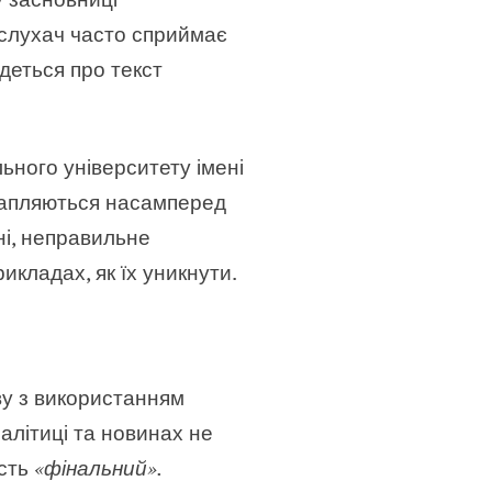
 слухач часто сприймає
деться про текст
ьного університету імені
трапляються насамперед
ні, неправильне
икладах, як їх уникнути.
ву з використанням
налітиці та новинах не
сть
«фінальний».