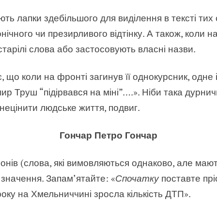
ь лапки здебільшого для виділення в тексті тих сл
онічного чи презирливого відтінку. А також, коли н
старілі слова або застосовують власні назви.
 що коли на фронті загинув її однокурсник, одне 
р Труш “підірвався на міні”….». Ніби така дурничк
знецінити людське життя, подвиг.
Гончар Петро Гончар
фонів
(
слова, які вимовляються однаково, але мают
 значення. Запам’ятайте: «
Спочатку
поставте прі
оку на Хмельниччині зросла кількість ДТП».