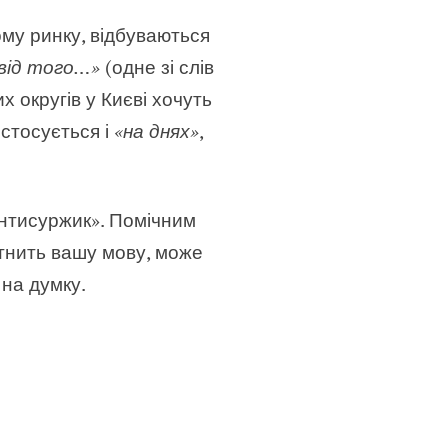
ому ринку, відбуваються
від того…»
(одне зі слів
х округів у Києві хочуть
 стосується і
«на днях»
,
Антисуржик». Помічним
ітнить вашу мову, може
 на думку.