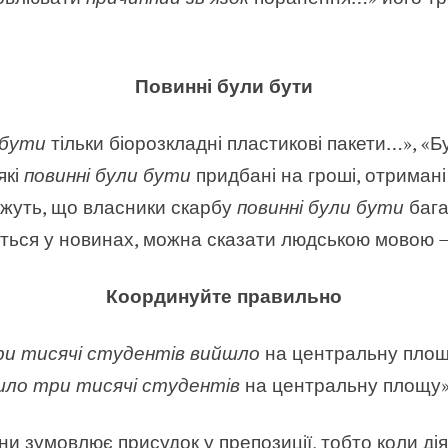
Повинні були бути
 бути
тільки біорозкладні пластикові пакети…», «Б
які
повинні були бути
придбані на гроші, отримані
кажуть, що власники скарбу
повинні були бути
бага
ється у новинах, можна сказати людською мовою
Координуйте правильно
и тисячі студентів вийшло
на центральну площ
ло три тисячі студентів
на центральну площу
ни зумовлює присудок у препозиції, тобто коли дія