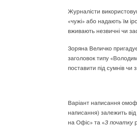
Журналісти використовуют
«чужі» або надають їм ір
вживають незвичні чи за
Зоряна Величко пригадує,
заголовок типу «Володими
поставити під сумнів чи 
Варіант написання омо
написання
)
залежить від
на Офіс» та «
З початку
р