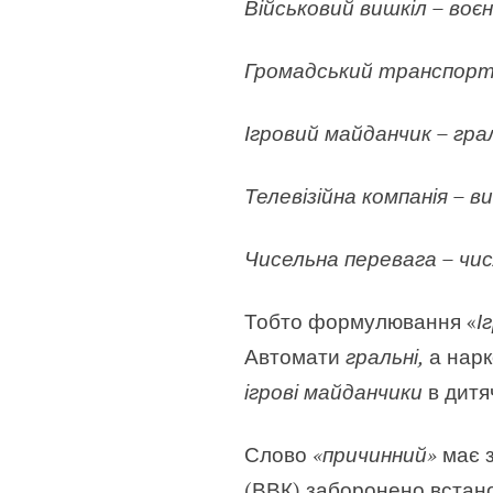
Військовий вишкіл – воє
Громадський транспорт 
Ігровий майданчик – гра
Телевізійна компанія – в
Чисельна перевага – чис
Тобто формулювання «
І
Автомати
гральні,
а нарк
ігрові майданчики
в дитя
Слово
«причинний»
має 
(ВВК) заборонено вста