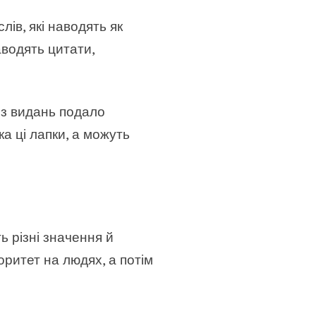
ів, які наводять як
аводять цитати,
із видань подало
а ці лапки, а можуть
ь різні значення й
оритет на людях, а потім