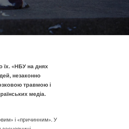
 їх. «НБУ на днях
дей, незаконно
мозковою травмою і
країнських медіа.
вим» і «причинним». У
 засновниці