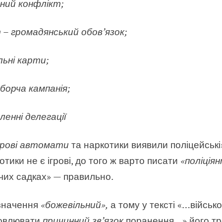
нний конфлікт;
– громадянський обов’язок;
льні карти;
иборча кампанія;
ленні делегації
грові автомати
та наркотики виявили поліцейські
отики не є ігрові, до того ж варто писати
«поліція
чих садках» — правильно.
значення
«божевільний»,
а тому у тексті «…військ
новлювати
причинний зв’язок
поранення…» його тр