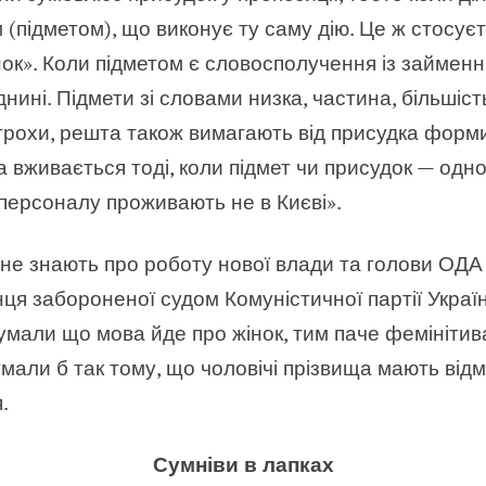
(підметом), що виконує ту саму дію. Це ж стосує
ок». Коли підметом є словосполучення із займенни
нині. Підмети зі словами низка, частина, більшість
, трохи, решта також вимагають від присудка фор
 вживається тоді, коли підмет чи присудок — одно
дперсоналу проживають не в Києві».
не знають про роботу нової влади та голови ОД
нця забороненої судом Комуністичної партії Укра
 думали що мова йде про жінок, тим паче фемініти
умали б так тому, що чоловічі прізвища мають від
.
Сумніви в лапках