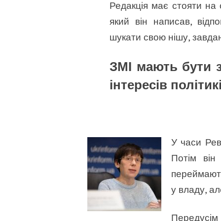
Редакція має стояти на 
який він написав, відп
шукати свою нішу, завдан
ЗМІ мають бути з
інтересів політик
У часи Рев
Потім він
переймають
у владу, ал
Передусім