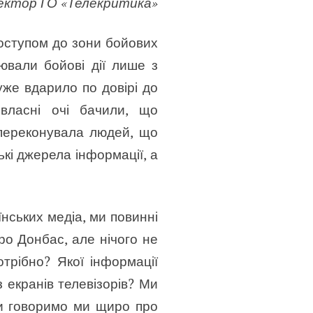
ектор ГО «Телекритика»
доступом до зони бойових
лювали бойові дії лише з
уже вдарило по довірі до
власні очі бачили, що
 переконувала людей, що
кі джерела інформації, а
нських медіа, ми повинні
ро Донбас, але нічого не
трібно? Якої інформації
 екранів телевізорів? Ми
 Чи говоримо ми щиро про