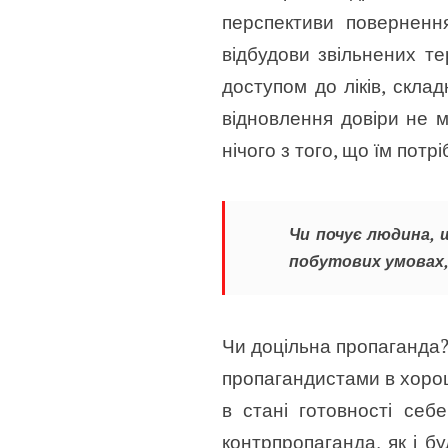
перспективи поверненн
відбудови звільнених т
доступом до ліків, скла
відновлення довіри не 
нічого з того, що їм потрі
Чи почує людина, 
побутових умовах,
Чи доцільна пропаганда? 
пропагандистами в хорош
в стані готовності себ
контрпропаганда, як і бу