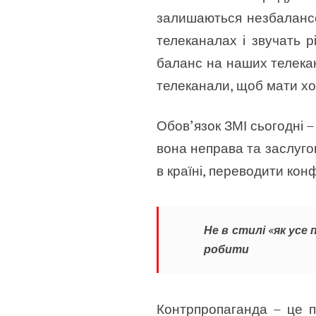
залишаються незбалансо
телеканалах і звучать р
баланс на наших телекана
телеканали, щоб мати хо
Обов’язок ЗМІ сьогодні –
вона неправа та заслугов
в країні, переводити конф
Не в стилі «як усе 
робити
Контрпропаганда – це п