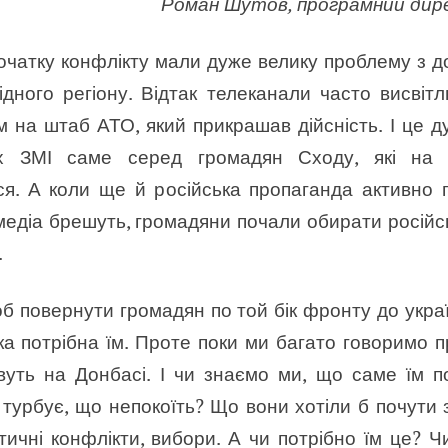
Роман Шутов, програмний дир
очатку конфлікту мали дуже велику проблему з 
хідного регіону. Відтак телеканали часто висвіт
 на штаб АТО, який прикрашав дійсність. І це д
их ЗМІ саме серед громадян Сходу, які на 
ся. А коли ще й російська пропаганда активно
 медіа брешуть, громадяни почали обирати російсь
.
б повернути громадян по той бік фронту до украї
ка потрібна їм. Проте поки ми багато говоримо п
вуть на Донбасі. І чи знаємо ми, що саме їм по
 турбує, що непокоїть? Що вони хотіли б почути з
тичні конфлікти, вибори. А чи потрібно їм це?