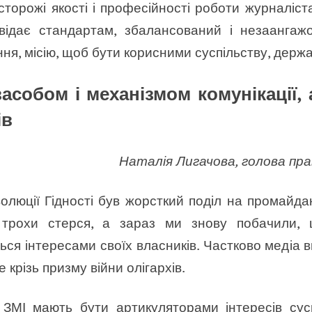
сторожі якості і професійності роботи журналіста
овідає стандартам, збалансований і незаангажо
ня, місію, щоб бути корисними суспільству, держав
асобом і механізмом комунікації,
ів
Наталія Лигачова, голова пра
олюції Гідності був жорсткий поділ на промайда
 трохи стерся, а зараз ми знову побачили,
ся інтересами своїх власників. Частково медіа вп
е крізь призму війни олігархів.
 ЗМІ мають бути артикуляторами інтересів сус