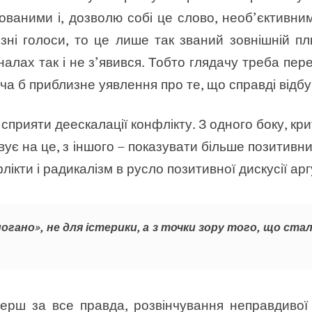
ваними і, дозволю собі це слово, необ’єктивним
ізні голоси, то це лише так званий зовнішній пл
лах так і не з’явився. Тобто глядачу треба пере
ча б приблизне уявлення про те, що справді відбу
 сприяти деескалації конфлікту. З одного боку, кри
ує на це, з іншого – показувати більше позитивни
лікти і радикалізм в русло позитивної дискусії аргу
погано», не для істерики, а з точки зору того, що ста
ерш за все правда, розвінчування неправдивої 