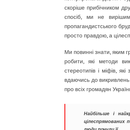
скоріше прибічником дру
спосіб, ми не виріши
пропагандистського бруд
просто правдою, а цілес
Ми повинні знати, яким г
робити, які методи ви
стереотипів і міфів, як
вдаючись до викривлень і
про всіх громадян Україн
Найбільше і най
цілеспрямованих 
люди почули її.