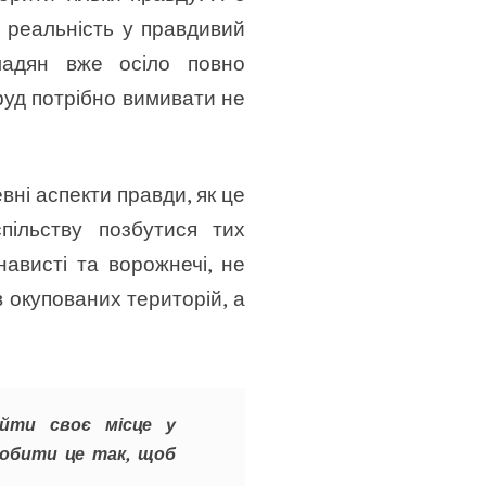
и реальність у правдивий
мадян вже осіло повно
руд потрібно вимивати не
вні аспекти правди, як це
пільству позбутися тих
нависті та ворожнечі, не
в окупованих територій, а
айти своє місце у
робити це так, щоб