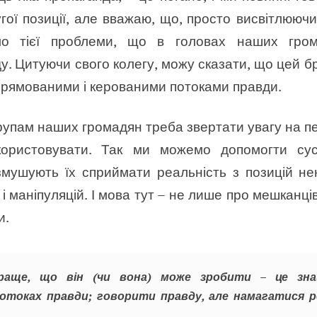
гої позиції, але вважаю, що, просто висвітлююч
мо тієї проблеми, що в головах наших гро
у. Цитуючи свого колегу, можу сказати, що цей б
прямованими і керованими потоками правди.
рупам наших громадян треба звертати увагу на пе
користовувати. Так ми можемо допомогти сус
і змушують їх сприймати реальність з позицій не
 маніпуляцій. І мова тут – не лише про мешканці
и.
краще, що він (чи вона) може зробити – це зн
потоках правди; говорити правду, але намагатися 