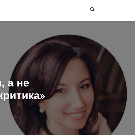
 а не
критика»