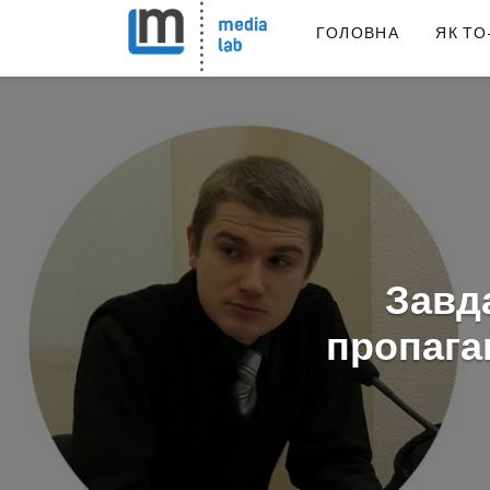
ГОЛОВНА
ЯК ТО
Завд
пропага