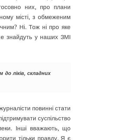
тосовно них, про плани
ному місті, з обмеженим
чним? Ні. Тож ні про яке
не знайдуть у наших ЗМІ
 до ліків, складних
 журналісти повинні стати
підтримувати суспільство
пеки. Інші вважають, що
ворити тільки правду. Я є