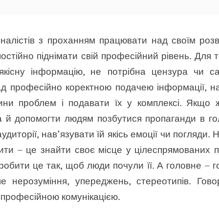
налістів з проханням працювати над своїм роз
постійно піднімати свій професійний рівень. Для
якісну інформацію, не потрібна цензура чи с
д професійно коректною подачею інформації, нам
чини проблем і подавати їх у комплексі. Якщо
 а й допомогти людям позбутися пропаганди в го
удиторії, нав’язувати їй якісь емоції чи погляди.
ити – це знайти своє місце у цілеспрямованих 
обити це так, щоб люди почули її. А головне – г
е нерозуміння, упереджень, стереотипів. Гов
е професійною комунікацією.