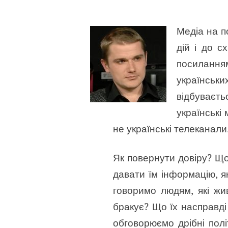
Медіа на п
дій і до с
посиланням
українськ
відбуваєть
українські
не українські телеканали
Як повернути довіру? Що
давати їм інформацію, я
говоримо людям, які жи
бракує? Що їх насправді
обговорюємо дрібні полі