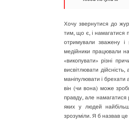
Хочу звернутися до жур
тим, що є, і намагатися 
отримували зважену і 
медійники працювали на
«викопувати» різні при
висвітлювати дійсність,
маніпулювати і брехати а
він (чи вона) може зроб
правду, але намагатися р
яких у людей найбільш
зрозуміли. Я б назвав ц