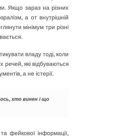
и. Якщо зараз на різних
юралізм, а от внутрішній
глянути мінімум три різні
вається.
тикувати владу тоді, коли
х речей, які відбуваються
ментів, а не істерії.
лось, хто винен і що
та фейкової інформації,