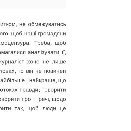
витком, не обмежуватись
 того, щоб наші громадяни
амоцензура. Треба, щоб
агалися аналізувати її,
 журналіст хоче не лише
ловах, то він не повинен
 Найбільше і найкраще, що
потоках правди; говорити
оворити про ті речі, щодо
орити так, щоб люди це