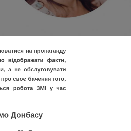
рюватися на пропаганду
но відображати факти,
и, а не обслуговувати
 про своє бачення того,
ться робота ЗМІ у час
емо Донбасу