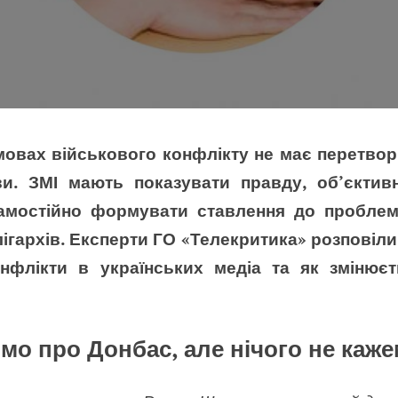
мовах військового конфлікту не має перетво
и. ЗМІ мають показувати правду, об’єктив
самостійно формувати ставлення до проблем
олігархів. Експерти ГО «Телекритика» розповіли
нфлікти в українських медіа та як змінює
мо про Донбас, але нічого не каж