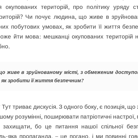
я окупованих територій, про політику уряду с
ериторій? Чи почує людина, що живе в зруйнова
дних побутових умовах, як зробити її життя безпе
може йти мова: мешканці окупованих територій 
бно.
що живе в зруйнованому місті, з обмеженим доступом
 як зробити її життя безпечним?
Тут триває дискусія. З одного боку, є позиція, що
ому розумінні, поширювати патріотичні настрої, 
е захищати, бо це питання нашої спільної без
дь-яка пропаганда, – це погано, і ми повинні го