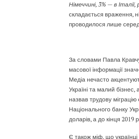
Німеччині, 3% — в Італії
складається враження, ні
проводилося лише серед т
За словами Павла Кравчук
масової інформації значн
Медіа нечасто акцентуют
Україні та малий бізнес,
назвав трудову міграцію 
Національного банку Укра
доларів, а до кінця 2019 
Є також міф, що українці