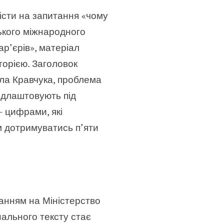
вісти на запитання «чому
ького міжнародного
ар’єрів», матеріал
иторією. Заголовок
вла Кравчука, проблема
підлаштовують під
 цифрами, які
ам дотримуватись п’яти
ланням на Міністерство
інального тексту стає