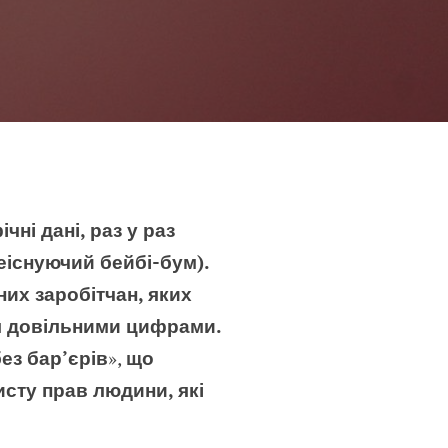
ні дані, раз у раз
еіснуючий бейбі-бум).
них заробітчан, яких
ся довільними цифрами.
ез бар’єрів
»,
що
сту прав людини, які