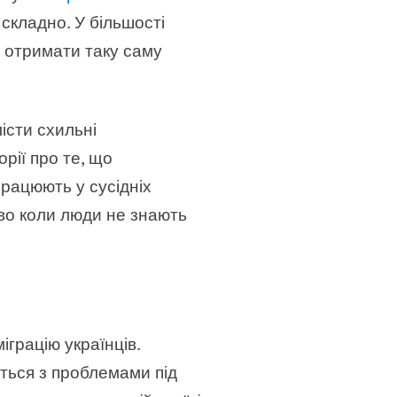
 складно. У більшості
и отримати таку саму
істи схильні
рії про те, що
працюють у сусідніх
во коли люди не знають
грацію українців.
ться з проблемами під