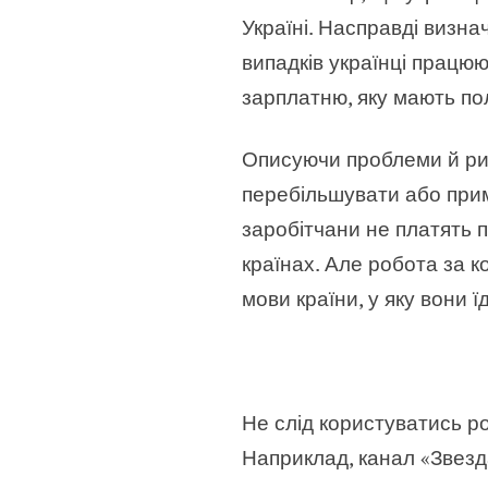
Україні. Насправді визна
випадків українці працюю
зарплатню, яку мають пол
Описуючи проблеми й риз
перебільшувати або прим
заробітчани не платять п
країнах. Але робота за 
мови країни, у яку вони ї
Не слід користуватись р
Наприклад, канал «Звезд