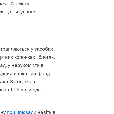
опи»
. З тексту
ді ж, опитування
ї трапляються у засобах
ртних колонках і блогах.
ад, у нерухомість в
ародний валютний фонд
аїні. За оцінкою
овив 11,6 мільярда
ину
поширювали
навіть в