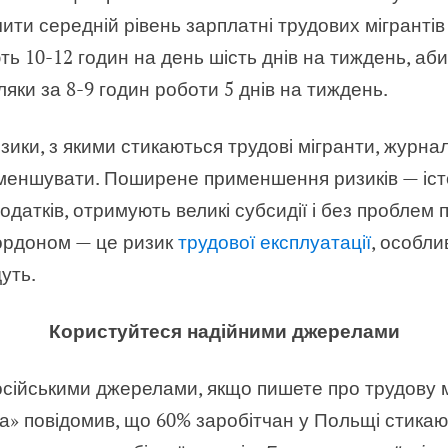
чити середній рівень зарплатні трудових мігрантів
ть 10-12 годин на день шість днів на тиждень, аб
яки за 8-9 годин роботи 5 днів на тиждень.
ики, з якими стикаються трудові мігранти, журнал
еншувати. Поширене применшення ризиків — істо
одатків, отримують великі субсидії і без проблем 
кордоном — це ризик
трудової експлуатації
, особли
дуть.
Користуйтеся надійними джерелами
осійськими джерелами, якщо пишете про трудову мі
а» повідомив, що 60% заробітчан у Польщі стикаю