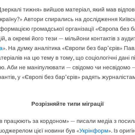
Дзеркалі тижня» вийшов матеріал, який мав відпо
 країну?» Автори спирались на дослідження Київс
 інформацією громадської організації «Європа без б
ій, а окремі його тези — мільйони контактів з ауд
а
». На думку аналітика «Європи без бар’єрів» Па
атеріалів на цю тему в тому, що соціологічні дані 
ю. Аби не маніпулювати — свідомо чи несвідомо —
антів, у «Європі без бар’єрів» радять журналіст
Розрізняйте типи міграції
ців працюють за кордоном» — писали медіа з поси
оджерелом цієї новини був «
Укрінформ
». Із ориг