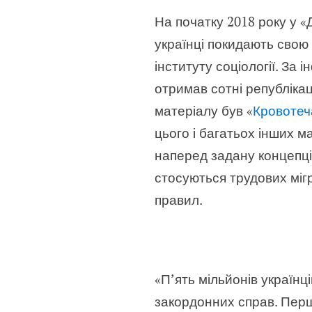
На початку 2018 року у «
українці покидають свою
інституту соціології. За
отримав сотні републікац
матеріалу був «
Кровотеч
цього і багатьох інших м
наперед задану концепці
стосуються трудових мігр
правил.
«П’ять мільйонів україн
закордонних справ. Перш