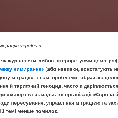
іграцію українців.
 як журналісти, хибно інтерпретуючи демографіч
а межу вимирання»
(або навпаки, констатують н
дову міграцію ті самі проблеми: образ знедоле
жіння й тарифний геноцид, часто підкріплюєть
и експертів громадської організації
«
Європа б
ди пересування, управління міграцією та захи
ій темі менше помилок.