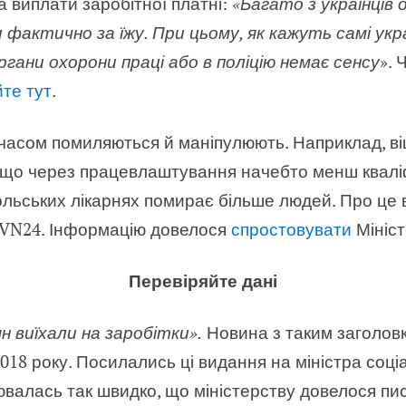
 виплати заробітної платні:
«Багато з українців 
 фактично за їжу. При цьому, як кажуть самі укра
ргани охорони праці або в поліцію немає сенсу
». 
те тут
.
 часом помиляються й маніпулюють. Наприклад, в
, що через працевлаштування начебто менш квал
польських лікарнях помирає більше людей. Про це в
TVN24. Інформацію довелося
спростовувати
Мініст
Перевіряйте дані
н виїхали на заробітки».
Новина з таким заголовк
018 року. Посилались ці видання на міністра соці
валась так швидко, що міністерству довелося пи