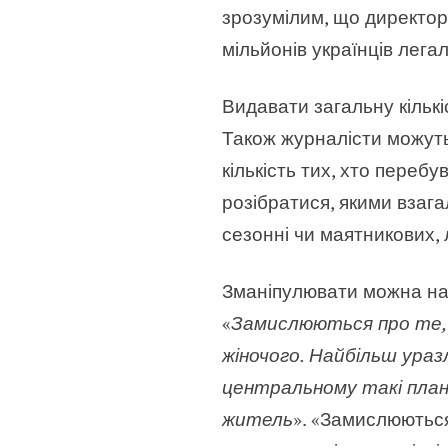
зрозумілим, що директор
мільйонів українців лег
Видавати загальну кількі
Також журналісти можуть 
кількість тих, хто пере
розібратися, якими взагал
сезонні чи маятникових, 
Зманіпулювати можна на
«
Замислюються про те, щ
жіночого. Найбільш ураз
центральному такі плани
житель
». «Замислюються