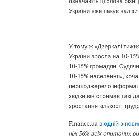
означають ці слова різні
України вже пакує валізи
У тому ж «Дзеркалі тижн
України зросла на 10-15%
10-15% громадян. Судячи
10-15% населення», хоча
першоджерело інформац
звідки він отримав такі 
зростання кількості трудо
Finance.ua
в одній з нови
ніж 36% всіх опитаних в