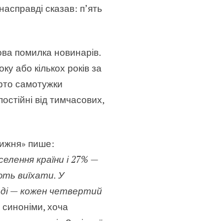
асправді сказав: п’ять
пова помилка новинарів.
ку або кількох років за
арто самотужки
постійні від тимчасових,
тижня» пише:
елення країни і 27% —
ють виїхати. У
ході — кожен четвертий
 синоніми, хоча