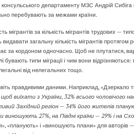
 консульського департаменту МЗС Андрій Сибіга н
ально перебувають за межами країни.
сть мігрантів за кількість мігрантів трудових — ти
видавати загальну кількість мігрантів протягом ро
буває за кордоном одночасно. Щоб не плутатися, в
і бувають типи міграції і чим вони відрізняються: 
легальні від нелегальних тощо.
віть правдивими даними. Наприклад, «Дзеркало 
об виїхати з України, 32% всього чоловічого нас
ливий Західний регіон — 34% його жителів плану
 виношують 27%, на Півдні країни — 29% і на С
», «планують» і «виношують плани» для авторів —