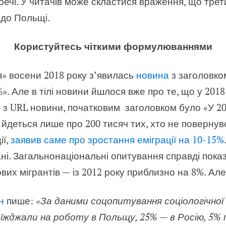
 речі. У читачів може скластися враження, що тре
 до Польщі.
Користуйтесь чіткими формулюваннями
я» восени 2018 року з’явилась
новина
з заголовком
». Але в тілі новини йшлося вже про те, що у 2018
 з URL новини, початковим заголовком було «У 201
 йдеться лише про 200 тисяч тих, хто не повернув
ії,
заявив саме про зростання еміграції на 10-15%
дані. Загальнонаціональні опитування справді пок
вих мігрантів — із 2012 року приблизно на 8%. Але
н
пише:
«За даними соцопитування соціологічної
иїжджали на роботу в Польщу, 25% — в Росію, 5% 