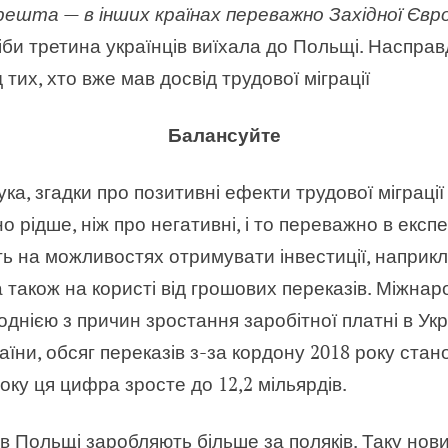
, решта — в інших країнах переважно Західної Євр
би третина українців виїхала до Польщі. Насправ
их, хто вже мав досвід трудової міграції
Балансуйте
а, згадки про позитивні ефекти трудової міграці
о рідше, ніж про негативні, і то переважно в експе
ь на можливостях отримувати інвестиції, наприкл
 а також на користі від грошових переказів. Міжн
однією з причин зростання заробітної платні в Укр
їни, обсяг переказів з-за кордону 2018 року стан
року ця цифра зросте до 12,2 мільярдів.
 в Польщі заробляють більше за поляків. Таку нов