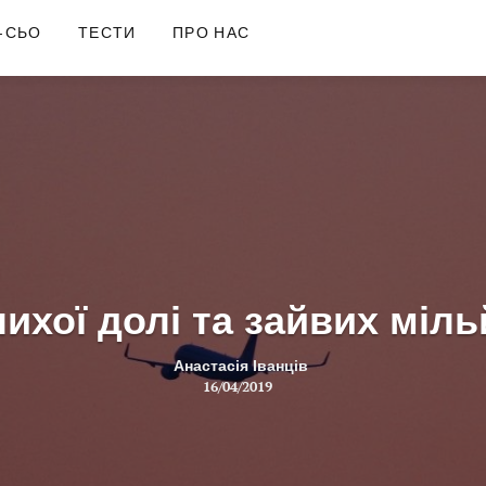
-СЬО
ТЕСТИ
ПРО НАС
лихої долі та зайвих міль
Анастасія Іванців
16/04/2019