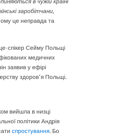
опиняються в чужій країні
їнські заробітчани,
Чому це неправда та
іце-спікер Сейму Польщі
іфікованих медичних
ін заявив у ефірі
ерству здоров’я Польщі.
ом вийшла в низці
альної політики Андрія
сати
спростування
. Бо