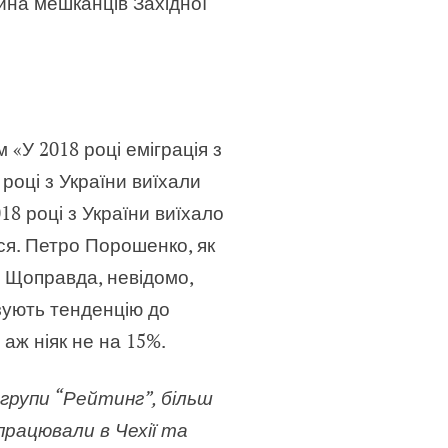
тина мешканців Західної
 «У 2018 році еміграція з
 році з України виїхали
8 році з України виїхало
ся. Петро Порошенко, як
. Щоправда, невідомо,
азують тенденцію до
 аж ніяк не на 15%.
 групи “Рейтинг”, більш
працювали в Чехії та