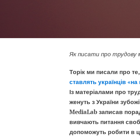
Як писати про трудову м
Торік ми писали про те,
ставлять українців «н
Із матеріалами про тру
женуть з України зубо
MediaLab записав порад
вивчають питання свобо
допоможуть робити в ц