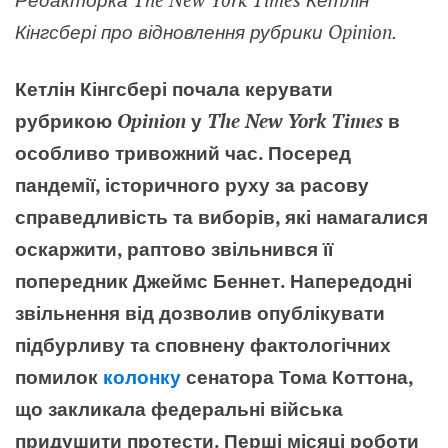
Кінгсбері про відновлення рубрики Opinion.
Кетлін Кінгсбері почала керувати
рубрикою
Opinion
у
The New York Times
в
особливо тривожний час. Посеред
пандемії, історичного руху за расову
справедливість та виборів, які намагалися
оскаржити, раптово звільнився її
попередник Джеймс Беннет. Напередодні
звільнення від дозволив опублікувати
підбурливу та сповнену фактологічних
помилок
колонку
сенатора Тома Коттона,
що закликала федеральні війська
придушити протести. Перші місяці роботи