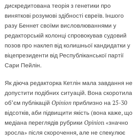
дискредитована
теорія з генетики про
виняткові розумові здібності євреїв. Іншого
разу Беннет своїми висловлюваннями у
редакторській колонці спровокував судовий
позов про наклеп від колишньої кандидатки у
віцепрезиденти від Республіканської партії
Сари Пейлін.
Як діюча редакторка Кетлін мала завдання не
допустити подібних ситуацій. Вона скоротила
об’єм публікацій
Opinion
приблизно на 25-30
відсотків, аби підвищити якість (вона каже, що
медіана переглядів рубрики
Opinio
n «значно
зросла» після скорочення, але не спекулює