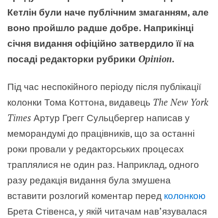
Кетлін були наче публічним змаганням, але
воно пройшло радше добре. Наприкінці
січня видання офіційно затвердило її на
посаді редакторки рубрики
Opinion
.
Під час неспокійного періоду після публікації
колонки Тома Коттона, видавець
The New York
Times
Артур Грегг Сульцбергер написав у
меморандумі до працівників, що за останні
роки провали у редакторських процесах
траплялися не один раз. Наприклад, одного
разу редакція видання була змушена
вставити розлогий коментар перед
колонкою
Брета Стівенса, у якій читачам нав’язувалася