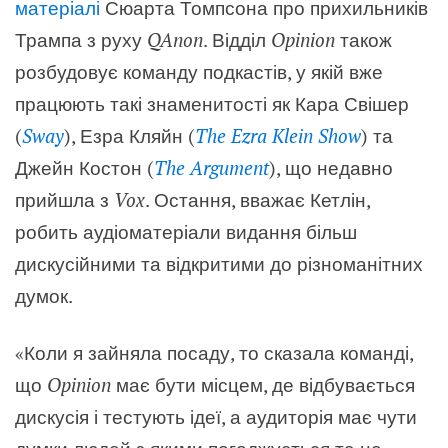
матеріалі
Сюарта Томпсона про прихильників
Трампа з руху
QAnon
. Відділ
Opinion
також
розбудовує команду подкастів, у якій вже
працюють такі знаменитості як Кара Свішер
(
Sway
), Езра Кляйн (
The Ezra Klein Show
) та
Джейн Костон (
The Argument
), що недавно
прийшла з
Vox
. Остання, вважає Кетлін,
робить аудіоматеріали видання більш
дискусійними та відкритими до різноманітних
думок.
«Коли я зайняла посаду, то сказала команді,
що
Opinion
має бути місцем, де відбувається
дискусія і тестують ідеї, а аудиторія має чути