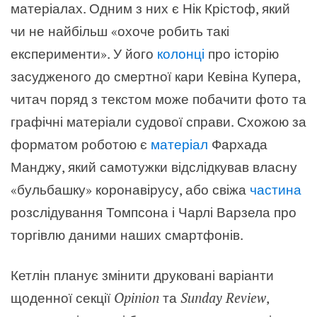
матеріалах. Одним з них є Нік Крістоф, який
чи не найбільш «охоче робить такі
експерименти». У його
колонці
про історію
засудженого до смертної кари Кевіна Купера,
читач поряд з текстом може побачити фото та
графічні матеріали судової справи. Схожою за
форматом роботою є
матеріал
Фархада
Манджу, який самотужки відслідкував власну
«бульбашку» коронавірусу, або свіжа
частина
розслідування Томпсона і Чарлі Варзела про
торгівлю даними наших смартфонів.
Кетлін планує змінити друковані варіанти
щоденної секції
Opinion
та
Sunday Review
,