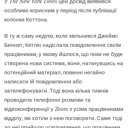
У
The New York Times
цей досвід виявився
особливо корисним у період після публікації
колонки Коттона.
В ту ж саму неділю, коли звільнився Джеймс
Беннет, Кетлін надіслала повідомлення своїм
працівникам, у якому йшлося, що поки не буде
створена нова система, вони, наткнувшись на
потенційний матеріал, повинні негайно
написати їй повідомлення або
зателефонувати. Тоді вона кілька тижнів
проводила телефонні розмови та
відеоконференції у
Zoom
з усіма працівниками
відділу, які хотіли з нею поговорити. Саме тоді
до неї прийшло усвідомлення, що працівники