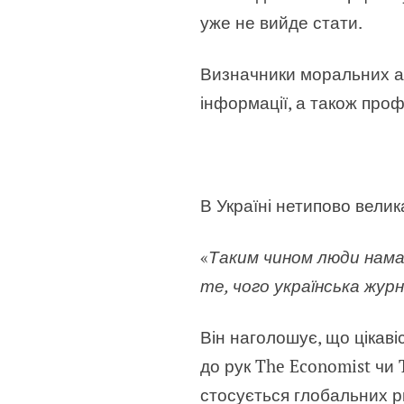
уже не вийде стати.
Визначники моральних ав
інформації, а також проф
В Україні нетипово велик
«
Таким чином люди намаг
те, чого українська жур
Він наголошує, що цікав
до рук The Economist чи 
стосується глобальних ри