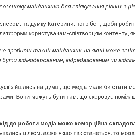
озвитку майданчика для спілкування рівних з рі
ізнесом, на думку Катерини, потрібен, щоби роби
латформи користувачам-співтворцям контенту, як
 це зробити такий майданчик, на який може зай
я бути відмодерованим, відредагованим чи відсія
усії зійшлись на думці, що медіа мали би стати 
зами. Вони можуть бути тим, що скеровує поміж 
хід до роботи медіа може комерційна складов
зувались цілком, адже якщо так станеться, то мо