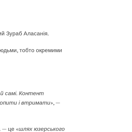
ий Зураб Аласанія.
людьми, тобто окремими
 й самі. Контент
ехопити і втримати
», —
 — це «
шлях юзерського