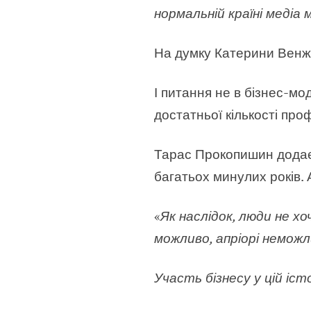
нормальній країні медіа
На думку Катерини Венж
І питання не в бізнес-мо
достатньої кількості про
Тарас Прокопишин дода
багатьох минулих років. 
«
Як наслідок, люди не х
можливо, апріорі неможл
Участь бізнесу у цій іс