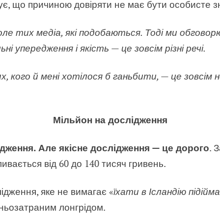
є, що причиною довіряти не має бути особисте з
ле тих медіа, які подобаються. Тоді ми обговор
ні упередження і якість — це зовсім різні речі.
, кого й мені хотілося б ганьбити, — це зовсім н
Мільйон на дослідження
дження. Але якісне дослідження — це дорого
. 
ливається від 60 до 140 тисяч гривень.
лідження, яке не вимагає «
їхати в Ісландію підій
ньозатраним лонгрідом.