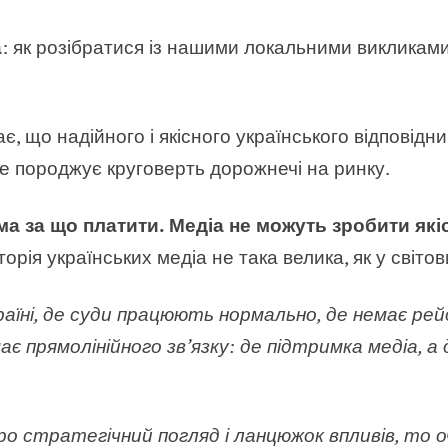
а
: як розібратися із нашими локальними викликами
 що надійного і якісного українського відповідн
це породжує круговерть дорожнечі на ринку.
ма за що платити. Медіа не можуть зробити які
иторія українських медіа не така велика, як у світов
раїні, де суди працюють нормально, де немає рейд
є прямолінійного зв’язку: де підтримка медіа, а
о стратегічний погляд і ланцюжок впливів, то о