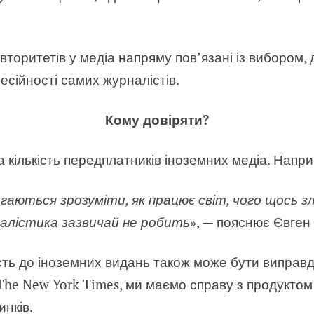
торитетів у медіа напряму пов’язані із вибором, 
есійності самих журналістів.
Кому довіряти?
а кількість передплатників іноземних медіа. Напри
аються зрозуміти, як працює світ, чого щось злі
налістика зазвичай не робить
», — пояснює Євген
ість до іноземних видань також може бути виправ
The New York Times, ми маємо справу з продуктом с
нків.