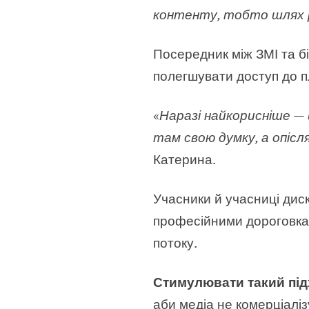
контенту, тобто шлях р
Посередник між ЗМІ та б
полегшувати доступ до п
«
Наразі найкорисніше —
там свою думку, а опісл
Катерина.
Учасники й учасниці диск
професійними дороговка
потоку.
Стимулювати такий під
аби медіа не комерціалі