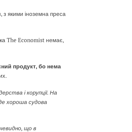
, з якими іноземна преса
ика The Economist немає,
сний продукт, бо нема
их.
ерства і корупції. На
 де хороша судова
чевидно, що в