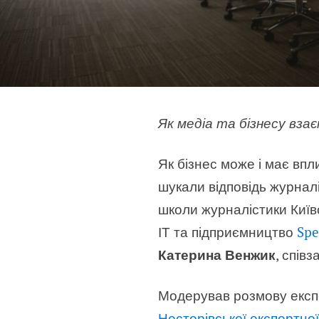
Як медіа та бізнесу вза
Як бізнес може і має вп
шукали відповідь журнал
школи журналістики Київ
ІТ та підприємництво
Spe
Катерина Венжик
, спів
Модерував розмову експе
Несторівської експертної