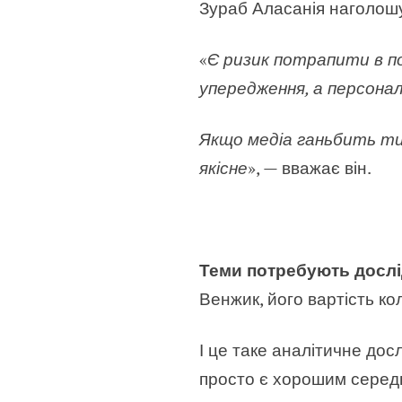
Зураб Аласанія наголошу
«
Є ризик потрапити в по
упередження, а персональ
Якщо медіа ганьбить тих
якісне
», — вважає він.
Теми потребують дослі
Венжик, його вартість ко
І це таке аналітичне дос
просто є хорошим серед