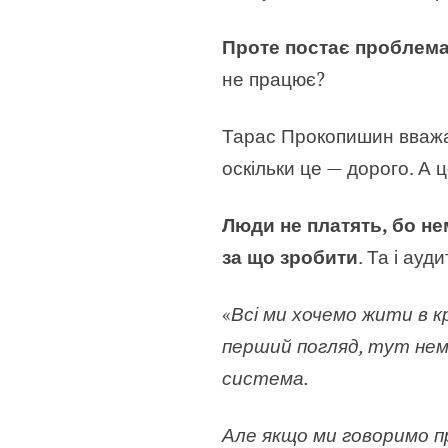
Проте постає проблем
не працює?
Тарас Прокопишин вважає,
оскільки це — дорого. А 
Люди не платять, бо не
за що зробити
. Та і ауд
«
Всі ми хочемо жити в к
перший погляд, тут нема
система.
Але якщо ми говоримо пр