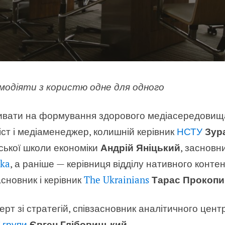
ємодіяти з користю одне для одного
ливати на формування здорового медіасередовища
іст і медіаменеджер, колишній керівник
НСТУ
Зур
ської школи економіки
Андрій Яніцький
, засновн
ka
, а раніше — керівниця відділу нативного конте
засновник і керівник
The Ukrainians
Тарас Прокоп
рт зі стратегій, співзасновник аналітичного цен
 групи
Євген Глібовицький