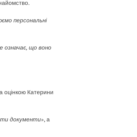
найомство.
юємо персональні
е означає, що воно
За оцінкою Катерини
мати документи
», а