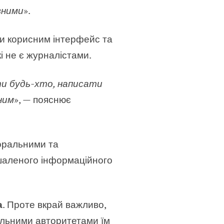
вними
».
ти корисним інтерфейс та
і не є журналістами.
ти будь-хто, написати
ним
», — пояснює
моральними та
шаленого інформаційного
а
. Проте вкрай важливо,
ральними авторитетами їм