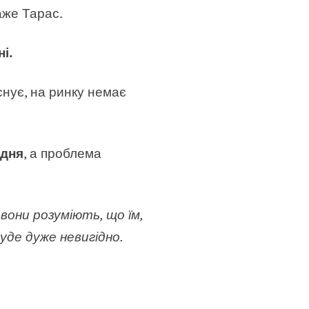
каже Тарас.
і.
існує, на ринку немає
 дня
, а проблема
вони розуміють, що їм,
уде дуже невигідно.