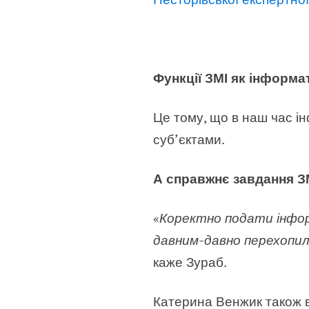
Функції ЗМІ як інформа
Це тому, що в наш час і
суб’єктами.
А справжнє завдання З
«
Коректно подати інфор
давним-давно перехопил
каже Зураб.
Катерина Венжик також в