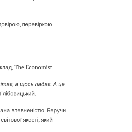
довірою, перевіркою
клад, The Economist.
тає, а щось падає. А це
 Глібовицький.
дана впевненістю. Беручи
вітової якості, який