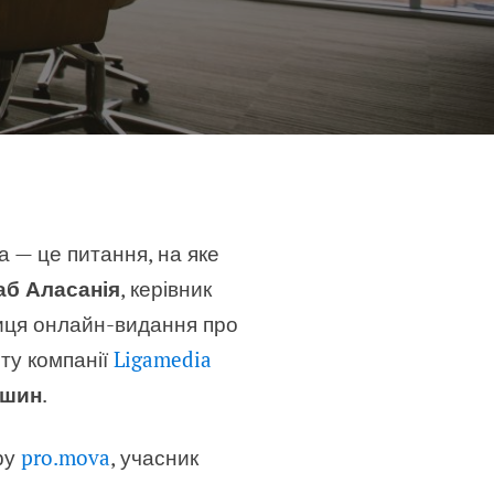
 — це питання, на яке
аб Аласанія
, керівник
иця онлайн-видання про
нту компанії
Ligamedia
ишин
.
тру
pro.mova
, учасник