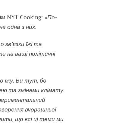
рки NYT Cooking: «
По-
е одна з них.
 зв’язки їжі та
те на ваші політичні
 їжу. Ви тут, бо
ею та змінами клімату.
кспериментальний
говорення вчорашньої
ити, що всі ці теми ми