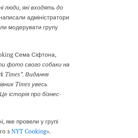
 люди, які входять до
 написали адміністратори
гли модерувати групу
oking Сема Сіфтона,
ити фото свого собаки на
rk Times”. Видання
вник Times увесь
е історія про бізнес-
і, яке провели у групі
ого з
NYT Cooking
».