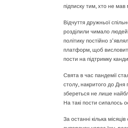
підписку тим, хто не мав
Відчуття дружньої спільн
розділили чимало людей —
політику постійно з’явля
платформ, щоб висловити
пости на підтримку канди
Свята в час пандемії ст
столу, накритого до Дня 
збереться не лише найбл
На такі пости сипалось ос
За останні кілька місяців
суперечок через їжу, ра