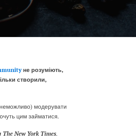
mmunity
не розуміють,
тільки створили,
і неможливо) модерувати
хочуть цим займатися.
 The New York Times
.