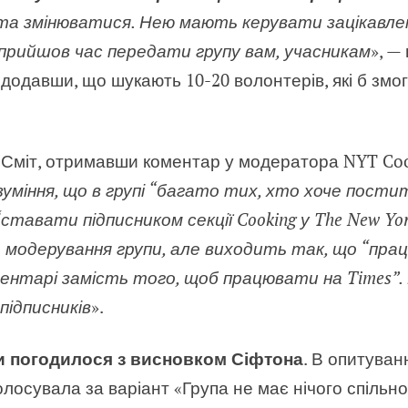
та змінюватися. Нею мають керувати зацікавлені
 прийшов час передати групу вам, учасникам
», —
додавши, що шукають 10-20 волонтерів, які б змо
 Сміт, отримавши коментар у модератора NYT Co
зуміння, що в групі “багато тих, хто хоче пост
“ставати підписником секції Cooking у The New Yo
модерування групи, але виходить так, що “праці
ентарі замість того, щоб працювати на Times”. Ц
підписників
».
и погодилося з висновком Сіфтона
. В опитуванн
олосувала за варіант «Група не має нічого спільн