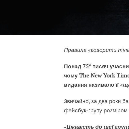
Правила «говорити тіль
Понад 75* тисяч учасн
чому The New York Time
видання називало її «
щ
Звичайно, за два роки б
фейсбук-групу розміром 
«
Цікавість до цієї гру