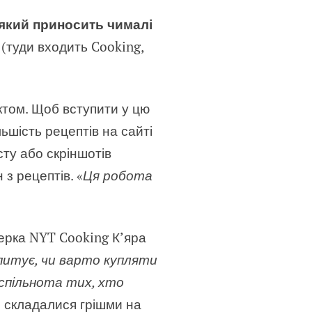
 який приносить чималі
 (туди входить Cooking,
ктом. Щоб вступити у цю
льшість рецептів на сайті
сту або скріншотів
з рецептів. «
Ця робота
жерка NYT Cooking К’яра
питує, чи варто купляти
 спільнота тих, хто
и складалися грішми на