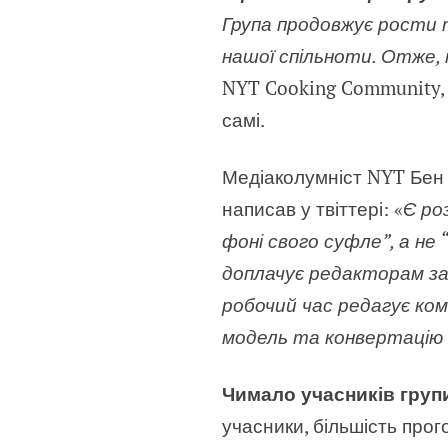
Група продовжує рости 
нашої спільноти. Отже,
NYT Cooking Community, 
самі.
Медіаколумніст NYT Бен
написав у твіттері: «
Є ро
фоні свого суфле”, а не 
доплачує редакторам за 
робочий час редагує ком
модель та конвертацію 
Чимало учасників груп
учасники, більшість прог