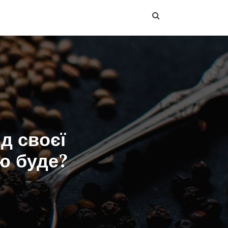
д своєї
ею буде?