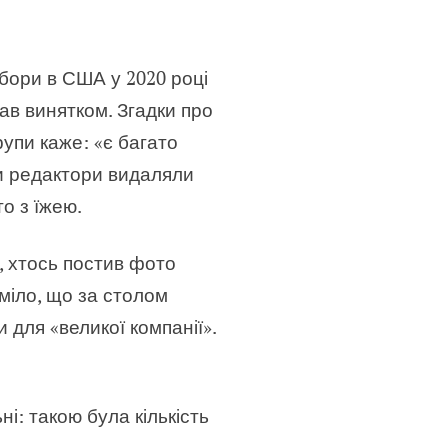
ибори в США у 2020 році
тав винятком. Згадки про
рупи каже: «є багато
ли редактори видаляли
о з їжею.
, хтось постив фото
уміло, що за столом
для «великої компанії».
ні: такою була кількість