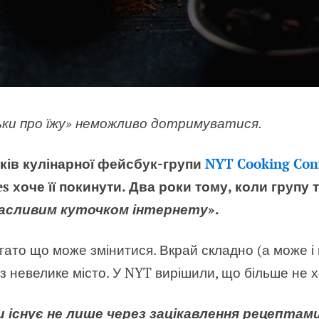
ки про їжу» неможливо дотримуватися.
иків кулінарної фейсбук-групи
NYT Cooking Co
s хоче її покинути. Два роки тому, коли групу 
асливим куточком інтернету
».
агато що може змінитися. Вкрай складно (а може 
з невелике місто. У NYT вирішили, що більше не 
пи існує не лише через зацікавлення рецептами