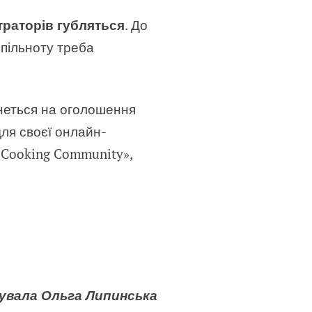
страторів губляться
. До
спільноту треба
кнеться на оголошення
ля своєї онлайн-
s Cooking Community»,
увала Ольга Липинська