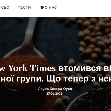
-СЬО
ТЕСТИ
ПРО НАС
w York Times втомився ві
ної групи. Що тепер з н
Лаура Хазард Оуен
23/04/2021