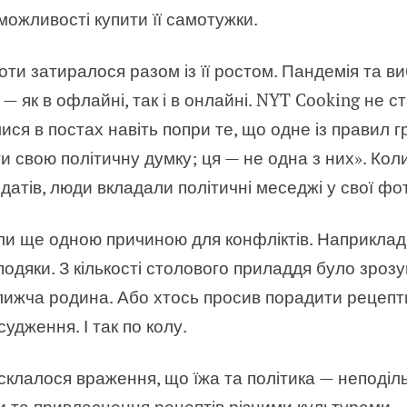
 можливості купити її самотужки.
оти затиралося разом із її ростом. Пандемія та в
 як в офлайні, так і в онлайні. NYT Cooking не с
лися в постах навіть попри те, що одне із правил г
 свою політичну думку; ця — не одна з них». Ко
датів, люди вкладали політичні меседжі у свої фот
али ще одною причиною для конфліктів. Наприклад
подяки. З кількості столового приладдя було зроз
ижча родина. Або хтось просив порадити рецепти 
удження. І так по колу.
 склалося враження, що їжа та політика — неподіль
си та привласнення рецептів різними культурами.