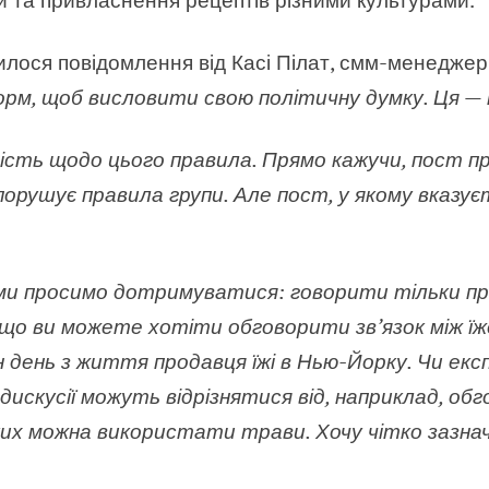
явилося повідомлення від Касі Пілат, смм-менедже
рм, щоб висловити свою політичну думку. Ця — н
ість щодо цього правила. Прямо кажучи, пост про
 порушує правила групи. Але пост, у якому вказує
 ми просимо дотримуватися: говорити тільки про
 що ви можете хотіти обговорити зв’язок між їж
н день з життя продавця їжі в Нью-Йорку. Чи е
 дискусії можуть відрізнятися від, наприклад, об
яких можна використати трави. Хочу чітко зазнач