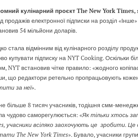
омний кулінарний проєкт The New York Times,
від продажів електронної підписки на розділ «Інше»
тановив 54 мільйони доларів.
ко стала відмінним від кулінарного розділу проду
ово купувати підписку на NYT Cooking. Оскільки бі
м, NYT встановив чітке правило: «жодного копіпа
ши, що редактори ретельно пропрацьовують кожен 
тити за неї
».
о не більше 8 тисяч учасників, тодішня смм-менед
упа чудово саморегулюється: «
Як тільки хтось за
mes, учасники всіляко заохочують це зробити. Це
тати The New York Times
». Бувало, учасники груп