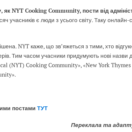
у, як NYT Cooking Community, пости від адміні
сяч учасників є люди з усього світу. Таку онлайн-
ішена. NYT каже, що зв’яжеться з тими, хто відгу
рів. Тим часом учасники придумують нові назви д
pical (NYT) Cooking Community», «New York Thyme
nity».
аними постами
ТУТ
Переклала та адапт