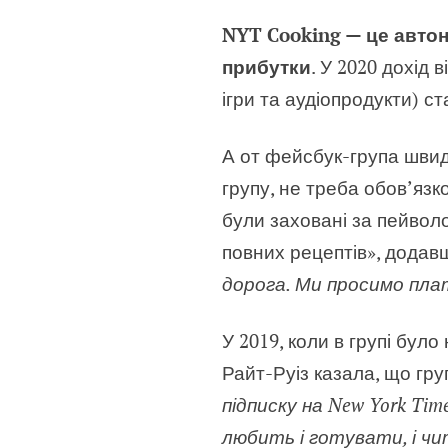
NYT Cooking — це автон
прибутки
. У 2020 дохід 
ігри та аудіопродукти) с
А от фейсбук-група швид
групу, не треба обов’язк
були заховані за пейволо
повних рецептів», додав
дорога. Ми просимо пла
У 2019, коли в групі бул
Райт-Руіз казала, що гр
підписку на New York Ti
любить і готувати, і чи