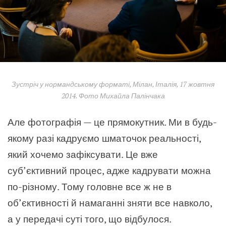
Зустріч у нормандському форматі, Мілан, Італія, 17 жовтня
2014. Фото Михайла Палінчака
Але фотографія — це прямокутник. Ми в будь-
якому разі кадруємо шматочок реальності,
який хочемо зафіксувати. Це вже
суб’єктивний процес, адже кадрувати можна
по-різному. Тому головне все ж не в
об’єктивності й намаганні зняти все навколо,
а у передачі суті того, що відбулося.