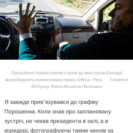
Президент України разом з прем’єр-міністром Болгарії
випробовують ремонтовану траси Одеса
—
Рені, 5 жовтня
2018 року. Фото Михайла Палінчака
Я завжди прив’язувався до графіку
Порошенка. Коли знав про заплановану
зустріч, не чекав президента в залі, а в
коридорі, фотографуючи таким чином за