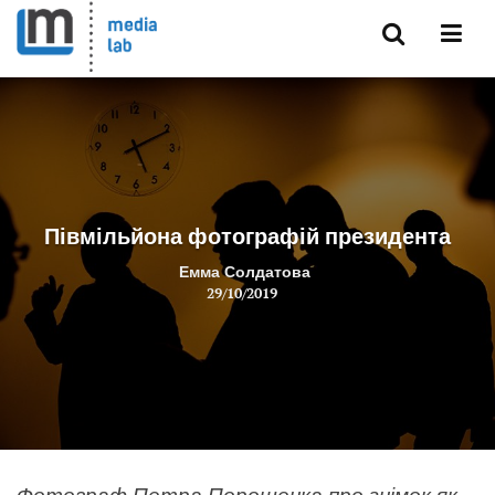
Півмільйона фотографій президента
Емма Солдатова
29/10/2019
Фотограф Петра Порошенка про знімок як