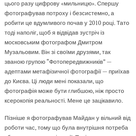
цього разу цифрову «мильницю». Спершу
фотографував потроху і безсистемно, а
робити це вдумливого почав у 2010 році. Тато
тоді наполіг, щоб я відвідав зустріч із
московським фотографом Дмитром
Музальовим. Він зі своїми друзями, так
званою групою “Фотопередвижників” —
адептами метафізичної фотографії — приїхав
до Києва. Ці люди мені показали, що
фотографія може бути глибшою, ніж просто
ксерокопія реальності. Мене це зацікавило.
Пізніше я фотографував Майдан у вільний від
роботи час, тому що була внутрішня потреба