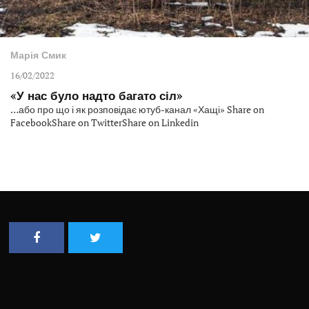
Марія Смик
16/02/2022
«У нас було надто багато сіл»
…або про що і як розповідає ютуб-канал «Хащі» Share on
FacebookShare on TwitterShare on Linkedin