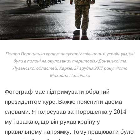
Петро Порошенко крокує назустріч звільненим українцям, які
були в полоні на окупованих територіях Донецької та
Луганської областей, Харків, 27 грудня 2017 року. Фото
Михайла Палінчака
Фотограф має підтримувати обраний
президентом курс. Важко пояснити двома
словами. Я голосував за Порошенка у 2014-
му і вважаю, що він рухав країну у
правильному напрямку. Тому працювати було