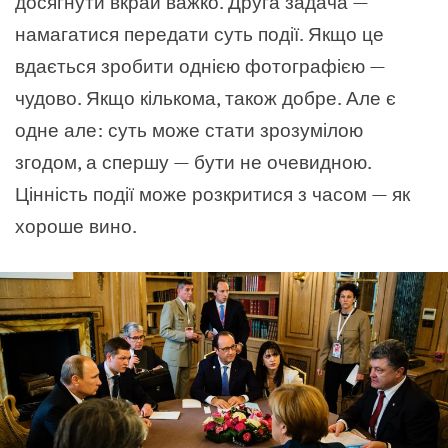
досягнути вкрай важко. Друга задача —
намагатися передати суть події. Якщо це
вдається зробити однією фотографією —
чудово. Якщо кількома, також добре. Але є
одне але: суть може стати зрозумілою
згодом, а спершу — бути не очевидною.
Цінність події може розкритися з часом — як
хороше вино.