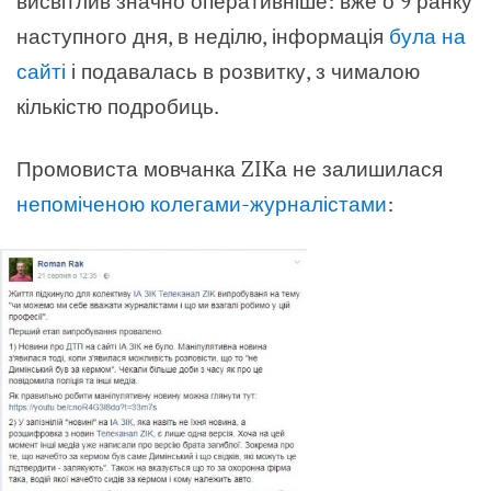
висвітлив значно оперативніше: вже о 9 ранку
наступного дня, в неділю, інформація
була на
сайті
і подавалась в розвитку, з чималою
кількістю подробиць.
Промовиста мовчанка ZIKа не залишилася
непоміченою
колегами-журналістами
: