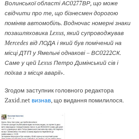
Волинської області АС0277ВР, що може
свідчити про те, що бізнесмен дорогою
поміняв автомобіль. Водночас номерні знаки
позашляховика Lexus, який супроводжував
Mercedes від ЛОДА і який був помічений на
місці ДТП у Ямельні однакові – ВС0222СК.
Саме у цей Lexus Петро Димінський сів і
поїхав з місця аварії
».
Згодом заступник головного редактора
Zaxid.net
визнав
, що видання помилилося.