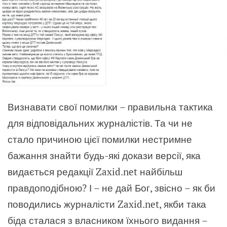
Визнавати свої помилки – правильна тактика
для відповідальних журналістів. Та чи не
стало причиною цієї помилки нестримне
бажання знайти будь-які докази версії, яка
видається редакції Zaxid.net найбільш
правдоподібною? І – не дай Бог, звісно – як би
поводились журналісти Zaxid.net, якби така
біда сталася з власником їхнього видання –