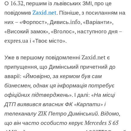
О 16.32, першим із львівських ЗМІ, про це
повідомив
Zaxid.net
. Пізніше, з посиланням на
них – «Форпост», Дивись.info, «Варіанти»,
«Високий замок», «Вголос», наступного дня –
expres.ua і «Твоє місто».
Уже в першому повідомленні Zaxid.net є
припущення, що Димінський причетний до
аварії: «
Ймовірно, за кермом був сам
бізнесмен, однак ця інформація потребує
офіційних підтверджень
». І далі: «
На місці
ДТП виявився власник ФК «Карпати» і
телеканалу ZIK Петро Димінський. Відомо,
що він часто особисто керує Mercedes S 65