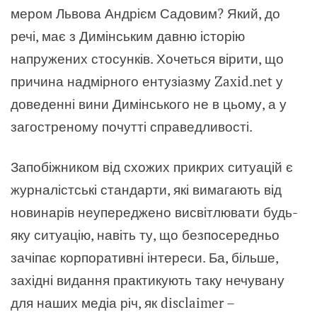
мером Львова Андрієм Садовим? Який, до
речі, має з Димінським давню історію
напружених стосунків. Хочеться вірити, що
причина надмірного ентузіазму Zaxid.net у
доведенні вини Димінського не в цьому, а у
загостреному почутті справедливості.
Запобіжником від схожих прикрих ситуацій є
журналістські стандарти, які вимагають від
новинарів неупереджено висвітлювати будь-
яку ситуацію, навіть ту, що безпосередньо
зачіпає корпоративні інтереси. Ба, більше,
західні видання практикують таку нечувану
для наших медіа річ, як disclaimer –