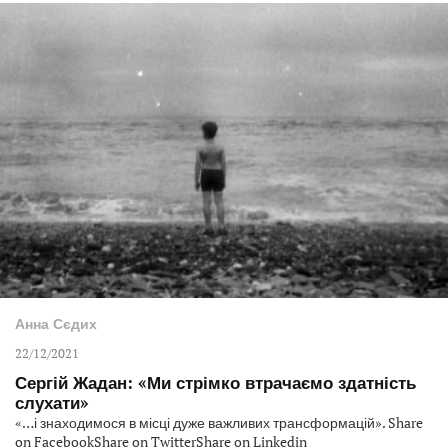
Анна Сєдих
22/12/2021
Сергій Жадан: «Ми стрімко втрачаємо здатність
слухати»
«…і знаходимося в місці дуже важливих трансформацій». Share
on FacebookShare on TwitterShare on Linkedin