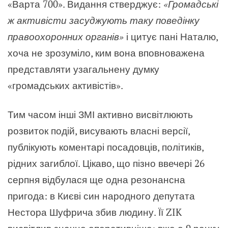
«Варта 700». Видання стверджує:
«Громадські
ж активісти засуджують таку поведінку
правоохоронних органів»
і цитує пані Наталю,
хоча не зрозуміло, ким вона вповноважена
представляти узагальнену думку
«громадських активістів».
Тим часом інші ЗМІ активно висвітлюють
розвиток подій, висувають власні версії,
публікують коментарі посадовців, політиків,
рідних загиблої. Цікаво, що пізно ввечері 26
серпня відбулася ще одна резонансна
пригода: в Києві син народного депутата
Нестора Шуфрича збив людину. Її ZIK