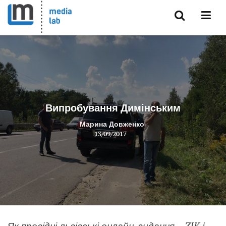
Випробування Димінським
Марина Довженко
13/09/2017
Як провідні львівські онлайн-видання – ZIK i