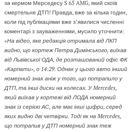
за кермом Мерседесу S 65 AMG, який скоїв
смертельне ДТП! Правда, вже за кілька годин,
коли під публікаціями вже з’явилися численні
коментарі з зауваженнями, мусило уточнити:
«
На відео, яке редакція отримала від ЛКП
видно, що кортеж Петра Димінського, виїхав
від Львівської ОДА, де розташований офіс ФК
«Карпати», о 14:29. Однак у цього авто інший
номерний знак аніж у того, що потрапило у
ДТП, та інші диски на колесах. У Mercedes,
який виїхав у кортежі від ЛОДА номерний
знак із серією АС, але має інші цифри, серед
яких видно дві четвірки. Тоді як на Mercedes,
що потрапив у ДТП номерний знак теж