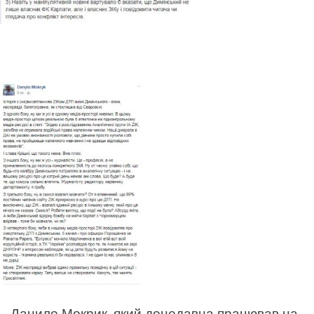
Данило Мокрик, який донедавна працював на