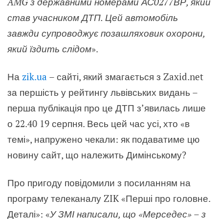
AMG з державними номерами АС0277ВР, який
став учасником ДТП. Цей автомобіль
завжди супроводжує позашляховик охорони,
який їздить слідом
».
На
zik.ua
– сайті, який змагається з Zaxid.net
за першість у рейтингу львівських видань –
перша публікація про це ДТП з’явилась лише
о 22.40 19 серпня. Весь цей час усі, хто «в
темі», напружено чекали: як подаватиме цю
новину сайт, що належить Димінському?
Про пригоду повідомили з посиланням на
програму телеканалу ZIK «Перші про головне.
Деталі»: «
У ЗМІ написали, що «Мерседес» – з