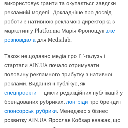
використовує гранти та окупається завдяки
рекламній моделі. Докладніше про досвід
роботи з нативною рекламою директорка з
маркетингу Platfor.ma Марія Фронощук
вже
розповідала
для Medialab.
Також нещодавно медіа про IT-галузь і
стартапи AIN.UA почало отримувати
половину рекламного прибутку з нативної
реклами. Видання її публікує, як
спецпроекти
— цикли редакційних публікацій у
брендованих рубриках
,
лонгріди
про бренди і
спонсорські рубрики
.
Менеджер з бізнес
розвитку AIN.UA Ярослав Кобзар вважає, що