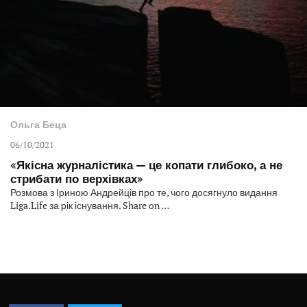
Ольга Беца
06/10/2021
«Якісна журналістика — це копати глибоко, а не
стрибати по верхівках»
Розмова з Іриною Андрейців про те, чого досягнуло видання
Liga.Life за рік існування. Share on …