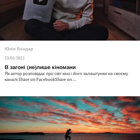
Юлія Бондар
23/05/2022
В загоні (не)лише кіномани
Як актор розповідає про світ кіно і його залаштунки на своєму
каналі Share on FacebookShare on …