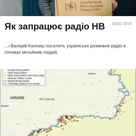
Як запрацює радіо НВ
20/02/2018
…і Валерій Калниш поселить українське розмовне радіо в
головах мільйонів людей.