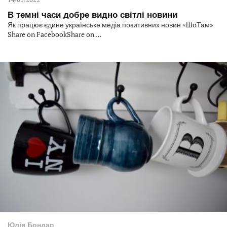
В темні часи добре видно світлі новини
Як працює єдине українське медіа позитивних новин «ШоТам»
Share on FacebookShare on …
Юлія Бондар