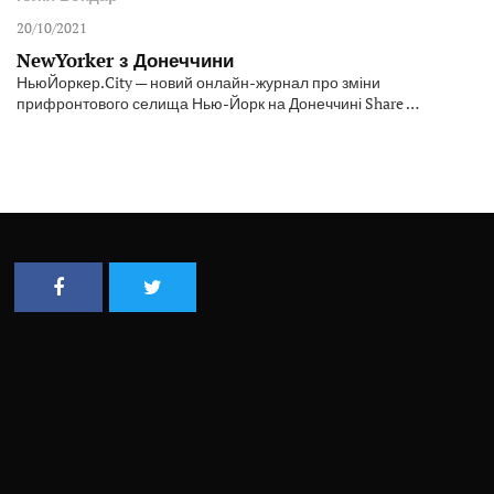
20/10/2021
NewYorker з Донеччини
НьюЙоркер.City — новий онлайн-журнал про зміни
прифронтового селища Нью-Йорк на Донеччині Share …