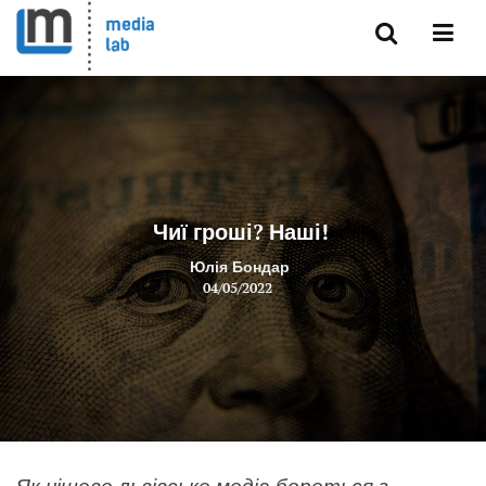
Чиї гроші? Наші!
Юлія Бондар
04/05/2022
Як нішеве львівське медіа бореться з