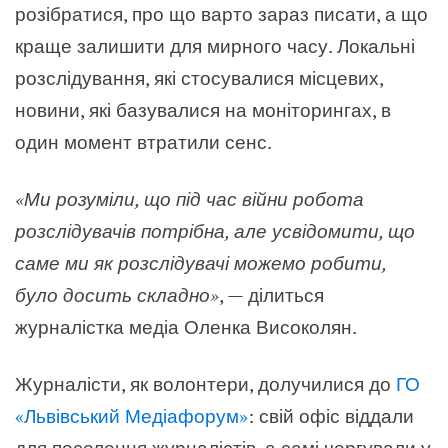
розібратися, про що варто зараз писати, а що
краще залишити для мирного часу. Локальні
розслідування, які стосувалися місцевих,
новини, які базувалися на моніторингах, в
один момент втратили сенс.
«
Ми розуміли, що під час війни робота
розслідувачів потрібна, але усвідомити, що
саме ми як розслідувачі можемо робити,
було досить складно
»
,
—
ділиться
журналістка медіа Оленка Високолян.
Журналісти, як волонтери, долучилися до
ГО
«Львівський Медіафорум»
: свій офіс віддали
для поселення журналістів, а самі чергували у