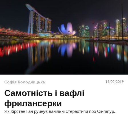
15/02/2019
Софія Колодницька
Самотність і вафлі
фрилансерки
Як Кірстен Ган руйнує ванільні стереотипи про Сінгапур.