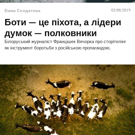
02/08/2019
Емма Солдатова
Боти — це піхота, а лідери
думок — полковники
Білоруський журналіст Францішек Вячорка про сторітелінг
як інструмент боротьби з російською пропагандою.