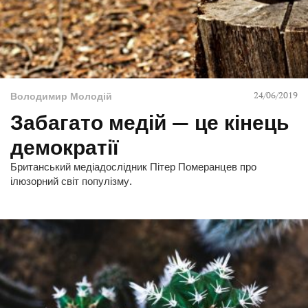
24/06/2019
Володимир Молодій
Забагато медій — це кінець
демократії
Британський медіадослідник Пітер Померанцев про
ілюзорний світ популізму.