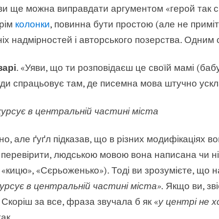
ви ще можна виправдати аргументом «герой так ск
крім
колонки
, повинна бути простою (але не приміт
іх надмірностей і авторського позерства. Одним
зарі
. «Уяви, що ти розповідаєш це своїй мамі (бабу
уди спрацьовує там, де писемна мова штучно ускл
рсує в центральній частині міста
, але ґуґл підказав, що в різних модифікаціях во
 перевірити, людською мовою вона написана чи ні
 «кицю», «Сєрьоженько»). Тоді ви зрозумієте, що 
рсує в центральній частині міста».
Якщо ви, зв
Скоріш за все, фраза звучала б як «
у центрі не 
ак.