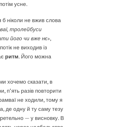
потім усне.
 б ніколи не вжив слова
ваї, тролейбуси
ати його чи вже нє
»,
отік не виходив із
ає
ритм
. Його можна
ми хочемо сказати, в
и, п’ять разів повторити
рамваї не ходили, тому я
а, де одну й ту саму тезу
з ретельно — у висновку. В
ходять через недбальство