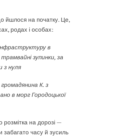
що йшлося на початку. Це,
ах, родах і особах:
інфраструктуру в
трамвайні зупинки, за
 з нуля
 громадянина К. з
но в морг Городоцької
о розмітка на дорозі —
и забагато часу й зусиль