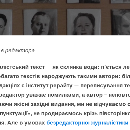
 в редактора.
лістський текст
—
як склянка води: п’ється ле
ебагато текстів народжують такими автори: б
дакціях є інститут рерайту
—
переписування те
о редактор уважає помилками, а автор – непо
аючи якісні західні видання, ми не відчуваємо 
пунктуації», не продираємось крізь півсторінко
ня. Але в умовах
безредакторної журналістики