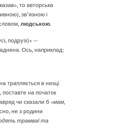
азав», то авторська
ивною), зв’язною і
 словом,
людською
.
сі, подрузі)» —
аднена. Ось, наприклад:
на трапляється в низці
, поставте на початок
навряд чи сказали б
«мам,
існо, не з родини
ходять трамваї та