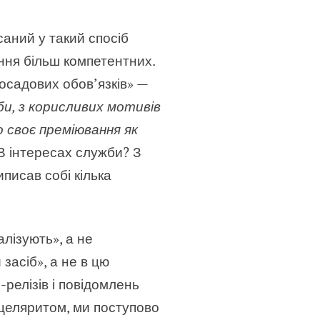
саний у такий спосіб
ення більш компетентних.
осадових обов’язків» —
би, з корисливих мотивів
 своє преміювання як
В інтересах служби? З
писав собі кілька
лізують», а не
засіб», а не в цю
-релізів і повідомлень
нцеляритом, ми поступово