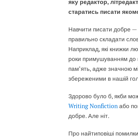
яку редактор, літредакт
старатись писати якомо
Навчити писати добре — 
правильно складати слов
Наприклад, які книжки лю
роки примушуванням до н
пам’ять, адже значною м
збереженими в нашій гол
Здорово було б, якби мо
Writing Nonfiction
або по
добре. Але ніт.
Про найтиповіші помилки