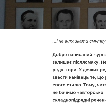
…і не викликати смутку
Добре написаний журна
залишає післясмаку. Н
редактори. У деяких ре
звести нанівець те, щ
свого стилю. Тому, чит
не бачимо «авторської 
складнопідрядні речен