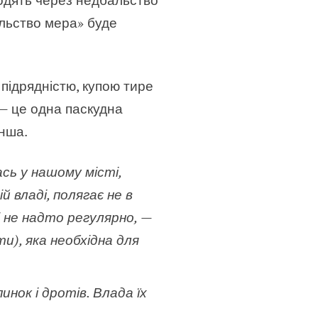
альство мера» буде
ю підрядністю, купою тире
 — це одна паскудна
інша.
сь у нашому місті,
й владі, полягає не в
і не надто регулярно,
—
и), яка необхідна для
нок і дротів. Влада їх