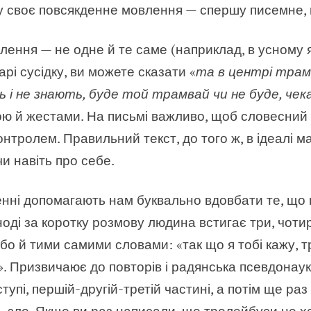
 у своє повсякденне мовлення — спершу писемне, 
лення — не одне й те саме (наприклад, в усному я
арі сусідку, ви можете сказати «
та в центрі трам
і не знають, буде той трамвай чи не буде, чек
ю й жестами. На письмі важливо, щоб словесний п
контролем. Правильний текст, до того ж, в ідеалі м
чи навіть про себе.
нні допомагають нам буквально вдовбати те, що 
ноді за коротку розмову людина встигає три, чотир
бо й тими самими словами: «так що я тобі кажу, т
». Призвичаює до повторів і радянська псевдонаук
тупі, першій-другій-третій частині, а потім ще ра
— зло. Якщо ви раз написали, що тролейбуси не 