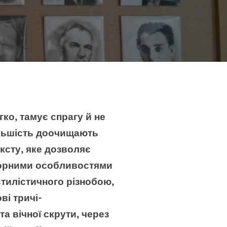
гко, тамує спрагу й не
ільшість доочищають
ксту, яке дозволяє
вторними особливостями
стилістичного різнобою,
ві тричі-
та вічної скрути, через