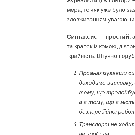
мера, то «як уже було з
зловживанням увагою чи
Синтаксис
—
простий, 
та крапок із комою, діє
крайність. Штучно поруба
Проаналізувавши си
доходимо висновку, 
тому, що тролейбуси
а в тому, що в міст
безперебійної роб
Транспорт не ходить
не зробила.