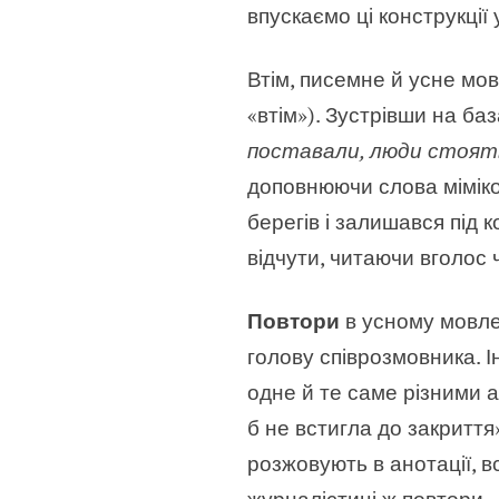
впускаємо ці конструкції
Втім, писемне й усне мов
«втім»). Зустрівши на баз
поставали, люди стоять 
доповнюючи слова міміко
берегів і залишався під 
відчути, читаючи вголос 
Повтори
в усному мовле
голову співрозмовника. І
одне й те саме різними а
б не встигла до закриття
розжовують в анотації, вс
журналістиці ж повтори 