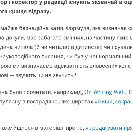
ор і коректор у редакції існують зазвичай в од
га краще відразу.
майже безнадійна затія. Формула, яка визначає 
а докупи, має забагато змінних, на частину яких
дина читала (й чи читала) в дитинстві; чи псували 
аукоподібного писання; чи був у неї нормальни
ірою ми визначаємо адекватність словесних констр
ові — звучить чи не звучить?
жна було прочитати, наприклад,
On Writing Well. T
пулярну в пострадянських широтах «
Пиши, сокр
 вже йшлося в матеріалі про те,
як редагувати пр