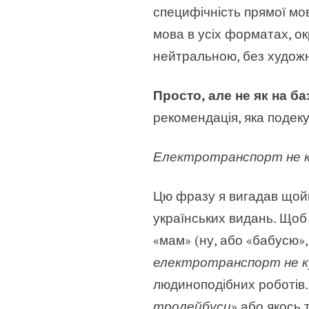
специфічність прямої мо
мова в усіх форматах, о
нейтральною, без художн
Просто, але не як на ба
рекомендація, яка подек
Електротранспорт не ку
Цю фразу я вигадав щойно
українських видань. Щоб
«мам» (ну, або «бабусю»,
електротранспорт не ку
людиноподібних роботів. 
тролейбуси
» або якось т