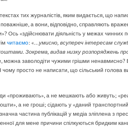
екстах тих журналістів, яким видається, що напи
 поважніше, а вони, відповідно, справляють враж
»? Ось «здійснювати діяльність у межах чинних п
тім
читаємо
: «…
умисно, всупереч інтересам служ
оштами. Зокрема, видав низку розпоряджень про
е, можна заволодіти чужими грішми ненавмисно? 
І чому просто не написати, що сільський голова ви
юди «проживають», а не мешкають або живуть; «реа
шти», а не гроші; сідають у «даний транспортний 
значна частина публікацій у медіа зліплена з прес
гненної для мене причини спілкуються бридким ка