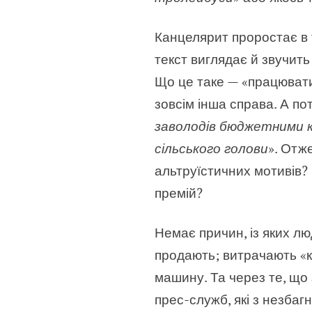
Канцелярит проростає в т
текст виглядає й звучить
Що це таке — «працювати
зовсім інша справа. А по
заволодів бюджетними к
сільського голови
». Отж
альтруїстичних мотивів? 
премій?
Немає причин, із яких л
продають; витрачають «ко
машину. Та через те, що 
прес-служб, які з незба