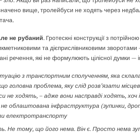
азначено вище, тролейбуси не ходять через недб
тача.
але не рубаний
. Гротескні конструкції з потрійно
прикметниковими та дієприслівниковими зворотами
ні речення, які не формулюють цілісної думки — 
туацію з транспортним сполученням, яка склала
що головна проблема, яку слід розв’язати місцеві
 не ходять, – адже вони насправді ходять, хоч 
і не облаштована інфраструктура (зупинки, дрот
оти електротранспорту
. Не тому, що його нема. Він є. Просто нема зупи