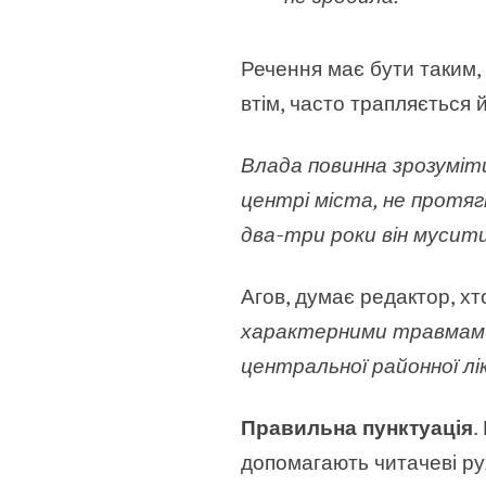
Речення має бути таким, 
втім, часто трапляється 
Влада повинна зрозумі
центрі міста, не протя
два-три роки він мусити
Агов, думає редактор, хт
характерними травмами
центральної районної лік
Правильна пунктуація
.
допомагають читачеві ру