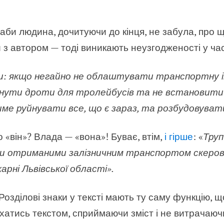
аби людина, дочитуючи до кінця, не забула, про 
й з автором — тоді виникають неузгодженості у час
ти: якщо негайно не облаштувати транспортну 
гнути дроти для тролейбусів та не встановити 
ме руйнувати все, що є зараз, та розбудовувати
о «він»? Влада — «вона»! Буває, втім,
і гірше
: «
Труп
 отриманими залізничним транспортом скерова
арні Львівської області».
 Розділові знаки у тексті мають ту саму функцію, щ
хатись текстом, сприймаючи зміст і не витрачаюч