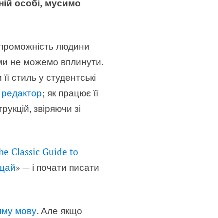
ній особі, мусимо
спроможність людини
 ми не можемо вплинути.
її стиль у студентські
й
редактор
; як працює її
укцій, звіряючи зі
he Classic Guide to
ащай
» — і почати писати
яму мову
. Але якщо